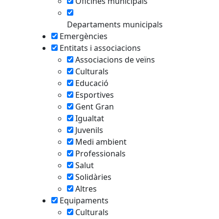
Oficines municipals
Departaments municipals
Emergències
Entitats i associacions
Associacions de veïns
Culturals
Educació
Esportives
Gent Gran
Igualtat
Juvenils
Medi ambient
Professionals
Salut
Solidàries
Altres
Equipaments
Culturals