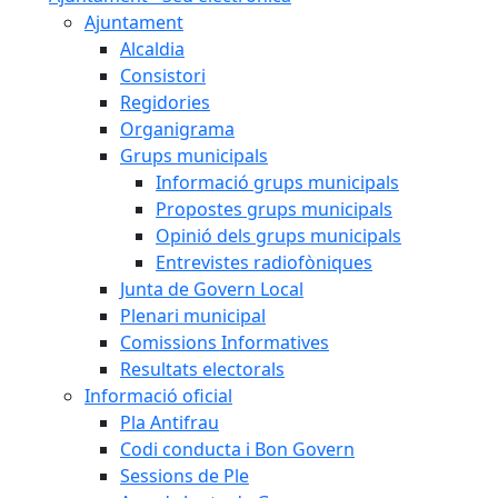
Ajuntament
Alcaldia
Consistori
Regidories
Organigrama
Grups municipals
Informació grups municipals
Propostes grups municipals
Opinió dels grups municipals
Entrevistes radiofòniques
Junta de Govern Local
Plenari municipal
Comissions Informatives
Resultats electorals
Informació oficial
Pla Antifrau
Codi conducta i Bon Govern
Sessions de Ple