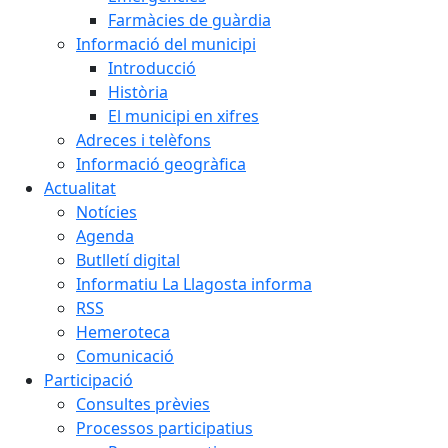
Farmàcies de guàrdia
Informació del municipi
Introducció
Història
El municipi en xifres
Adreces i telèfons
Informació geogràfica
Actualitat
Notícies
Agenda
Butlletí digital
Informatiu La Llagosta informa
RSS
Hemeroteca
Comunicació
Participació
Consultes prèvies
Processos participatius