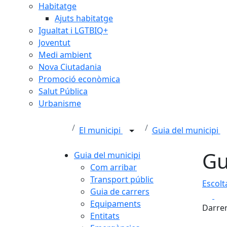
Habitatge
Ajuts habitatge
Igualtat i LGTBIQ+
Joventut
Medi ambient
Nova Ciutadania
Promoció econòmica
Salut Pública
Urbanisme
El municipi
Guia del municipi
Gu
Guia del municipi
Com arribar
Transport públic
Escolt
+
Guia de carrers
Fa
Equipaments
−
Darrer
Entitats