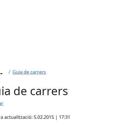
Guia de carrers
ia de carrers
Leaflet
| ©
OpenStreetMap
con
ar
cebook
X
a actualització: 5.02.2015 | 17:31