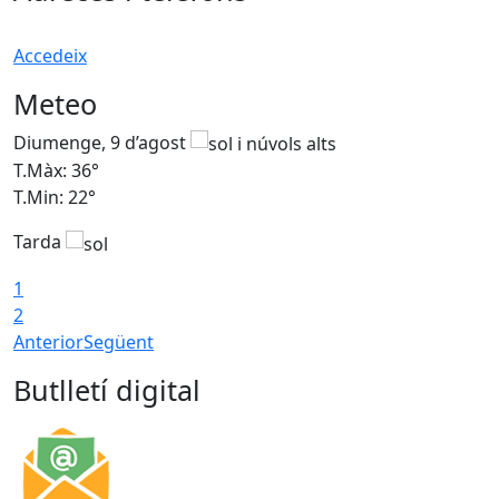
Accedeix
Meteo
Diumenge, 9 d’agost
D
T.Màx: 36°
T
T.Min: 22°
T
Tarda
T
1
2
Anterior
Següent
Butlletí digital