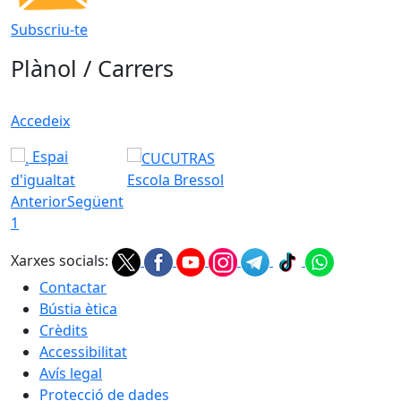
Subscriu-te
Plànol / Carrers
Accedeix
Espai
d'igualtat
Escola Bressol
Anterior
Següent
1
Xarxes socials:
Contactar
Bústia ètica
Crèdits
Accessibilitat
Avís legal
Protecció de dades