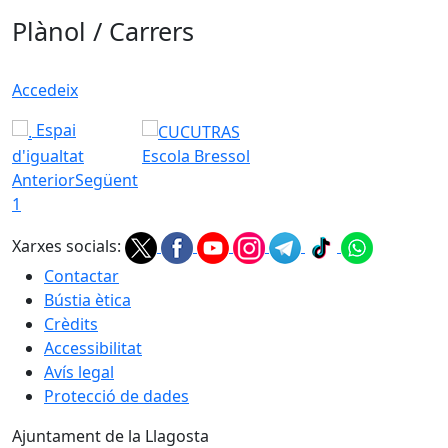
Plànol / Carrers
Accedeix
Espai
d'igualtat
Escola Bressol
Anterior
Següent
1
Xarxes socials:
Contactar
Bústia ètica
Crèdits
Accessibilitat
Avís legal
Protecció de dades
Ajuntament de la Llagosta