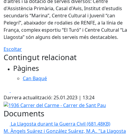
d'altres i la dotació de serveis diversos: Centre
d'Assistència Primària, Casal d'Avis, Institut d'estudis
secundaris “Marina”, Centre Cultural i Juvenil “can
Pelegrí”, abaixador de rodalies de RENFE, a la línia de
França, complex esportiu “El Turó” i Centre Cultural “La
Llagosta” són alguns dels serveis més destacables.
Escoltar
Contingut relacionat
Pàgines
Can Baqué
Facebook
X
Darrera actualització: 25.01.2023 | 13:24
1936 Carrer del Carme - Carrer de Sant Pau
Documents
La Llagosta durant la Guerra Civil
(681.48KB)
M. Àngels Suárez i González
Suárez, M.A.. "La Llagosta