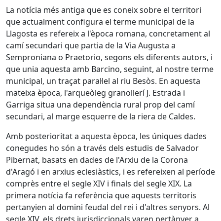
La notícia més antiga que es coneix sobre el territori
que actualment configura el terme municipal de la
Llagosta es refereix a l'època romana, concretament al
camí secundari que partia de la Via Augusta a
Semproniana o Praetorio, segons els diferents autors, i
que unia aquesta amb Barcino, seguint, al nostre terme
municipal, un traçat paral·lel al riu Besòs. En aquesta
mateixa època, l'arqueòleg granollerí J. Estrada i
Garriga situa una dependència rural prop del camí
secundari, al marge esquerre de la riera de Caldes.
Amb posterioritat a aquesta època, les úniques dades
conegudes ho són a través dels estudis de Salvador
Pibernat, basats en dades de l'Arxiu de la Corona
d'Aragó i en arxius eclesiàstics, i es refereixen al període
comprès entre el segle XIV i finals del segle XIX. La
primera notícia fa referència que aquests territoris
pertanyien al domini feudal del rei i d'altres senyors. Al
segle XIV, els drets jurisdiccionals varen pertànyer a