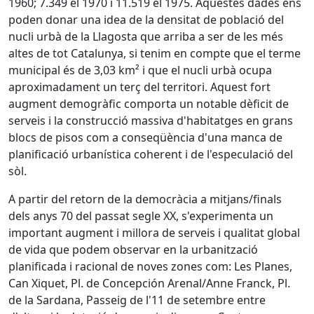
1960; 7.349 el 1970 i 11.519 el 1975. Aquestes dades ens
poden donar una idea de la densitat de població del
nucli urbà de la Llagosta que arriba a ser de les més
altes de tot Catalunya, si tenim en compte que el terme
municipal és de 3,03 km² i que el nucli urbà ocupa
aproximadament un terç del territori. Aquest fort
augment demogràfic comporta un notable dèficit de
serveis i la construcció massiva d'habitatges en grans
blocs de pisos com a conseqüència d'una manca de
planificació urbanística coherent i de l'especulació del
sòl.
A partir del retorn de la democràcia a mitjans/finals
dels anys 70 del passat segle XX, s'experimenta un
important augment i millora de serveis i qualitat global
de vida que podem observar en la urbanització
planificada i racional de noves zones com: Les Planes,
Can Xiquet, Pl. de Concepción Arenal/Anne Franck, Pl.
de la Sardana, Passeig de l'11 de setembre entre