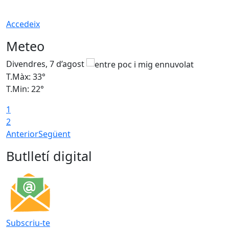
Accedeix
Meteo
Divendres, 7 d’agost
D
T.Màx: 33°
T
T.Min: 22°
T
1
2
Anterior
Següent
Butlletí digital
Subscriu-te