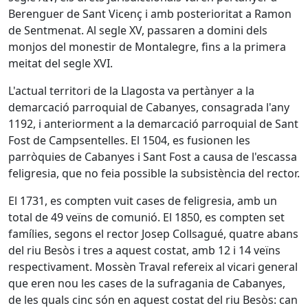
Berenguer de Sant Vicenç i amb posterioritat a Ramon
de Sentmenat. Al segle XV, passaren a domini dels
monjos del monestir de Montalegre, fins a la primera
meitat del segle XVI.
L'actual territori de la Llagosta va pertànyer a la
demarcació parroquial de Cabanyes, consagrada l'any
1192, i anteriorment a la demarcació parroquial de Sant
Fost de Campsentelles. El 1504, es fusionen les
parròquies de Cabanyes i Sant Fost a causa de l'escassa
feligresia, que no feia possible la subsistència del rector.
El 1731, es compten vuit cases de feligresia, amb un
total de 49 veïns de comunió. El 1850, es compten set
famílies, segons el rector Josep Collsagué, quatre abans
del riu Besòs i tres a aquest costat, amb 12 i 14 veïns
respectivament. Mossèn Traval refereix al vicari general
que eren nou les cases de la sufragania de Cabanyes,
de les quals cinc són en aquest costat del riu Besòs: can