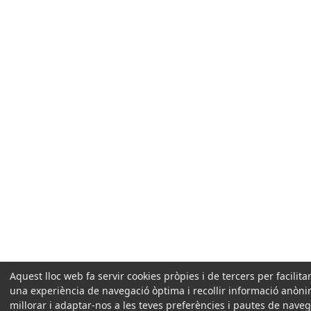
Aquest lloc web fa servir cookies pròpies i de tercers per facilitar
una experiència de navegació òptima i recollir informació anòn
millorar i adaptar-nos a les teves preferències i pautes de naveg