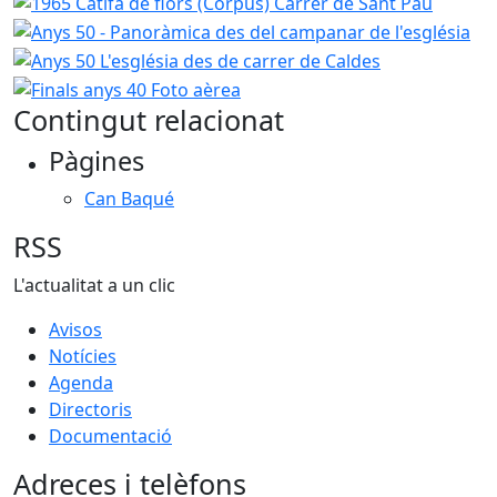
1965 Catifa de flors (Corpus) Carrer de Sant Pau
Anys 50
Any
Finals anys 40
Contingut relacionat
Pàgines
Can Baqué
RSS
L'actualitat a un clic
Avisos
Notícies
Agenda
Directoris
Documentació
Adreces i telèfons