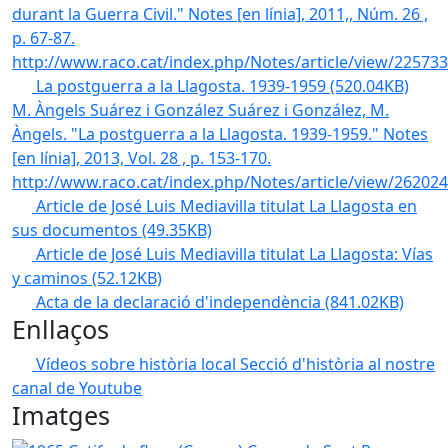
durant la Guerra Civil." Notes [en línia], 2011,, Núm. 26 ,
p. 67-87.
http://www.raco.cat/index.php/Notes/article/view/22573
La postguerra a la Llagosta. 1939-1959
(520.04KB)
M. Àngels Suárez i González
Suárez i González, M.
Àngels. "La postguerra a la Llagosta. 1939-1959." Notes
[en línia], 2013, Vol. 28 , p. 153-170.
http://www.raco.cat/index.php/Notes/article/view/26202
Article de José Luis Mediavilla titulat La Llagosta en
sus documentos
(49.35KB)
Article de José Luis Mediavilla titulat La Llagosta: Vías
y caminos
(52.12KB)
Acta de la declaració d'independència
(841.02KB)
Enllaços
Vídeos sobre història local
Secció d'història al nostre
canal de Youtube
Imatges