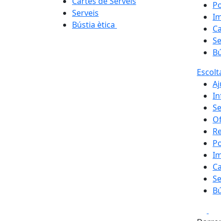
Cartes de Serveis
Po
Serveis
I
Bústia ètica
Ca
Se
Bú
Escolt
A
In
Se
Of
R
Po
I
Ca
Se
Bú
Fa