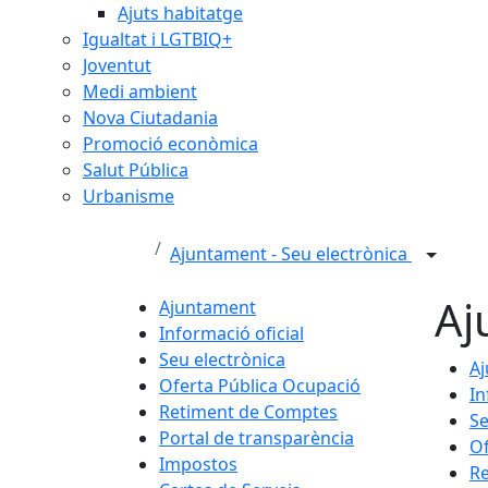
Ajuts habitatge
Igualtat i LGTBIQ+
Joventut
Medi ambient
Nova Ciutadania
Promoció econòmica
Salut Pública
Urbanisme
Ajuntament - Seu electrònica
Aj
Ajuntament
Informació oficial
Seu electrònica
A
Oferta Pública Ocupació
In
Retiment de Comptes
Se
Portal de transparència
Of
Impostos
R