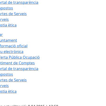
rtal de transparència
mpostos
rtes de Serveis
rveis
stia ètica
ar
juntament
formació oficial
u electrònica
erta Pública Ocupació
etiment de Comptes
rtal de transparència
mpostos
rtes de Serveis
rveis
stia ètica
cebook
X