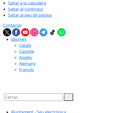
Saltar a la capçalera
Saltar al contingut
Saltar al peu de pàgina
Contactar
Idiomes
Català
Castellà
Anglès
Alemany
Francès
07.08.2026 | 06:04
Cercar:
Ajuntament - Seu electrònica