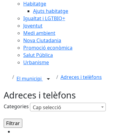
Habitatge
Ajuts habitatge
Igualtat i LGTBIQ+
Joventut
Medi ambient
Nova Ciutadania
Promoció econòmica
Salut Pública
Urbanisme
Adreces i telèfons
El municipi
Adreces i telèfons
Categories
Cap selecció