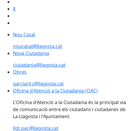
8
Nou Casal
Nou Casal
noucasal@llagosta.cat
Nova Ciutadania
ciutadania@llagosta.cat
Obres
garciarlrz@llagosta.cat
Oficina d'Atenció a la Ciutadania (OAC)
Oficina d'Atenció a la Ciutadania (OAC)
L'Oficina d'Atenció a la Ciutadania és la principal via
de comunicació entre els ciutadans i ciutadanes de
La Llagosta i l'Ajuntament.
llgt.oac@llagosta.cat