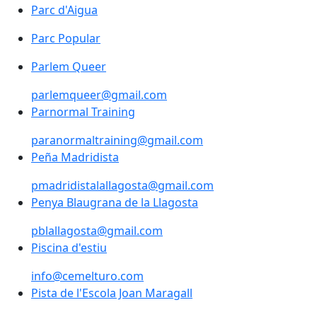
Parc d'Aigua
Parc d'Aigua
Parc Popular
Parc Popular
Parlem Queer
parlemqueer@gmail.com
Parnormal Training
paranormaltraining@gmail.com
Peña Madridista
pmadridistalallagosta@gmail.com
Penya Blaugrana de la Llagosta
pblallagosta@gmail.com
Piscina d'estiu
Piscina d'estiu
info@cemelturo.com
Pista de l'Escola Joan Maragall
Pista de l'Escola Joan Maragall