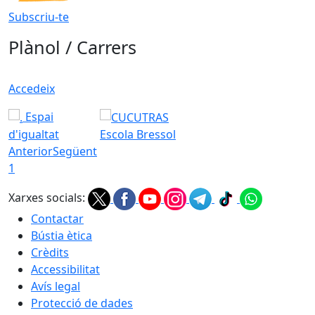
Subscriu-te
Plànol / Carrers
Accedeix
Espai
d'igualtat
Escola Bressol
Anterior
Següent
1
Xarxes socials:
Contactar
Bústia ètica
Crèdits
Accessibilitat
Avís legal
Protecció de dades