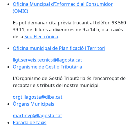
Oficina Muncipal d'Informació al Consumidor (OMIC)
Oficina Muncipal d'Informació al Consumidor
(OMIC)
Es pot demanar cita prèvia trucant al telèfon 93 560
39 11, de dilluns a divendres de 9 a 14 h, o a través
de la
Seu Electrónica
.
Oficina municipal de Planificació i Territori
Oficina municipal de Planificació i Territori
llgt.serveis.tecnics@llagosta.cat
Organisme de Gestió Tributària
Organisme de Gestió Tributària
L'Organisme de Gestió Tributària és l'encarregat de
recaptar els tributs del nostre municipi.
orgt.llagosta@diba.cat
Òrgans Municipals
martinvp@llagosta.cat
Parada de taxis
Parada de taxis