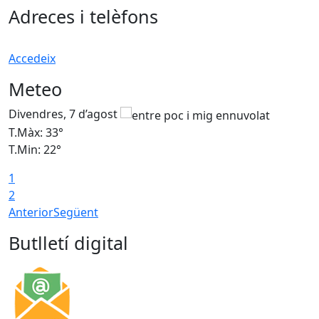
Adreces i telèfons
Accedeix
Meteo
Divendres, 7 d’agost
D
T.Màx: 33°
T
T.Min: 22°
T
1
2
Anterior
Següent
Butlletí digital