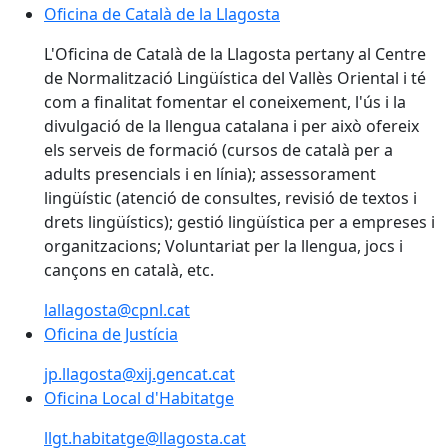
Oficina de Català de la Llagosta
Oficina de Català de la Llagosta
L'Oficina de Català de la Llagosta pertany al Centre
de Normalització Lingüística del Vallès Oriental i té
com a finalitat fomentar el coneixement, l'ús i la
divulgació de la llengua catalana i per això ofereix
els serveis de formació (cursos de català per a
adults presencials i en línia); assessorament
lingüístic (atenció de consultes, revisió de textos i
drets lingüístics); gestió lingüística per a empreses i
organitzacions; Voluntariat per la llengua, jocs i
cançons en català, etc.
lallagosta@cpnl.cat
Oficina de Justícia
Oficina de Justícia
jp.llagosta@xij.gencat.cat
Oficina Local d'Habitatge
Oficina Local d'Habitatge
llgt.habitatge@llagosta.cat