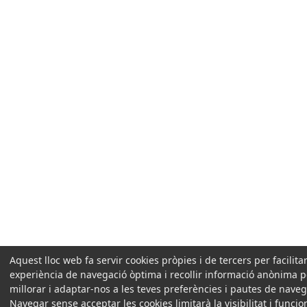
Aquest lloc web fa servir cookies pròpies i de tercers per facilita
experiència de navegació òptima i recollir informació anònima p
millorar i adaptar-nos a les teves preferències i pautes de naveg
Navegar sense acceptar les cookies limitarà la visibilitat i funcio