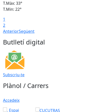
T.Màx: 33°
T
T.Min: 22°
T
1
2
Anterior
Següent
Butlletí digital
Subscriu-te
Plànol / Carrers
Accedeix
Espai