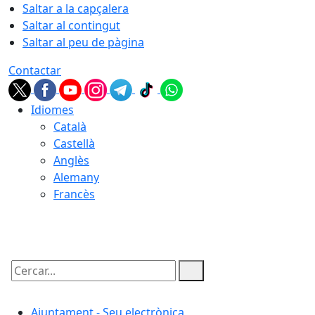
Saltar a la capçalera
Saltar al contingut
Saltar al peu de pàgina
Contactar
Idiomes
Català
Castellà
Anglès
Alemany
Francès
07.08.2026 | 11:22
Cercar:
Ajuntament - Seu electrònica