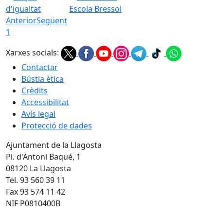
d'igualtat
Escola Bressol
Anterior
Següent
1
Xarxes socials:
Contactar
Bústia ètica
Crèdits
Accessibilitat
Avís legal
Protecció de dades
Ajuntament de la Llagosta
Pl. d'Antoni Baqué, 1
08120 La Llagosta
Tel. 93 560 39 11
Fax 93 574 11 42
NIF P0810400B