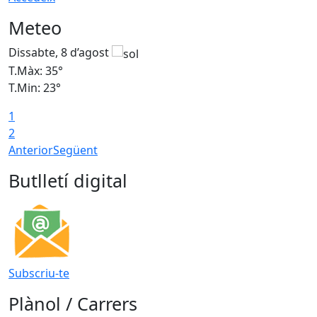
Meteo
Dissabte, 8 d’agost
D
T.Màx: 35°
T
T.Min: 23°
T
1
2
Anterior
Següent
Butlletí digital
Subscriu-te
Plànol / Carrers