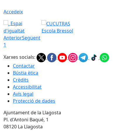
Accedeix
Espai
d'igualtat
Escola Bressol
Anterior
Següent
1
Xarxes socials:
Contactar
Bústia ètica
Crèdits
Accessibilitat
Avís legal
Protecció de dades
Ajuntament de la Llagosta
Pl. d'Antoni Baqué, 1
08120 La Llagosta