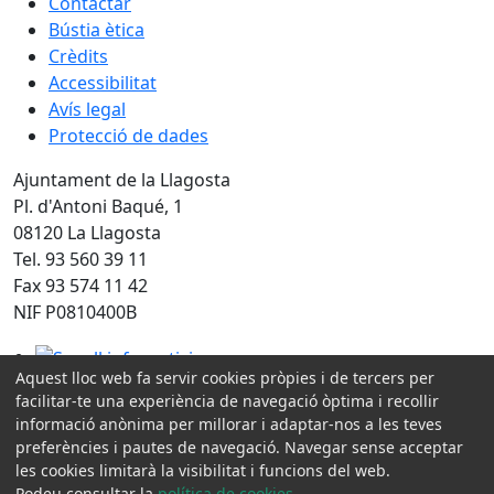
Contactar
Bústia ètica
Crèdits
Accessibilitat
Avís legal
Protecció de dades
Ajuntament de la Llagosta
Pl. d'Antoni Baqué, 1
08120 La Llagosta
Tel. 93 560 39 11
Fax 93 574 11 42
NIF P0810400B
Segell infoparticipa
Aquest lloc web fa servir cookies pròpies i de tercers per
facilitar-te una experiència de navegació òptima i recollir
Amb la col·laboració de:
informació anònima per millorar i adaptar-nos a les teves
preferències i pautes de navegació. Navegar sense acceptar
les cookies limitarà la visibilitat i funcions del web.
Podeu consultar la
política de cookies
.