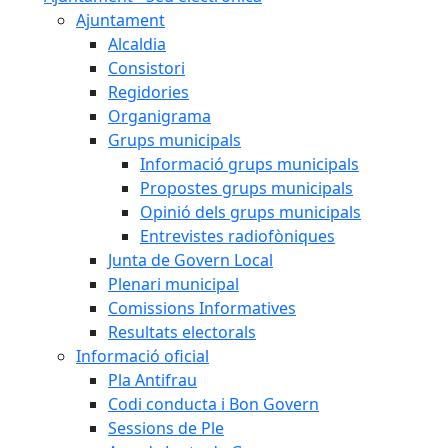
Ajuntament
Alcaldia
Consistori
Regidories
Organigrama
Grups municipals
Informació grups municipals
Propostes grups municipals
Opinió dels grups municipals
Entrevistes radiofòniques
Junta de Govern Local
Plenari municipal
Comissions Informatives
Resultats electorals
Informació oficial
Pla Antifrau
Codi conducta i Bon Govern
Sessions de Ple