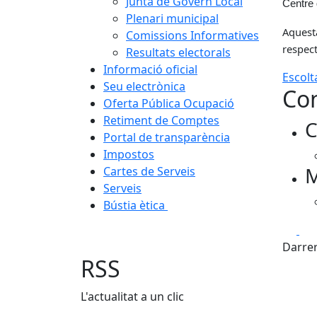
Junta de Govern Local
Centre 
Plenari municipal
Aquesta
Comissions Informatives
respect
Resultats electorals
Informació oficial
Escolt
Seu electrònica
Con
Oferta Pública Ocupació
Retiment de Comptes
C
Portal de transparència
Impostos
M
Cartes de Serveis
Serveis
Bústia ètica
Fa
Darrer
RSS
L'actualitat a un clic