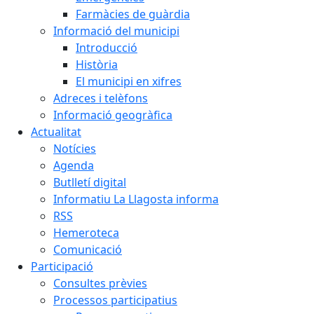
Farmàcies de guàrdia
Informació del municipi
Introducció
Història
El municipi en xifres
Adreces i telèfons
Informació geogràfica
Actualitat
Notícies
Agenda
Butlletí digital
Informatiu La Llagosta informa
RSS
Hemeroteca
Comunicació
Participació
Consultes prèvies
Processos participatius