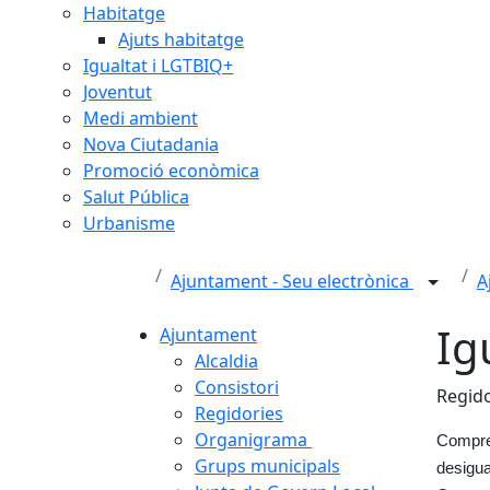
Habitatge
Ajuts habitatge
Igualtat i LGTBIQ+
Joventut
Medi ambient
Nova Ciutadania
Promoció econòmica
Salut Pública
Urbanisme
Ajuntament - Seu electrònica
A
Ig
Ajuntament
Alcaldia
Consistori
Regido
Regidories
Organigrama
Compren
Grups municipals
desigua