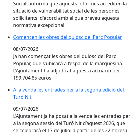
Socials informa que aquests informes acrediten la
situació de vulnerabilitat social de les persones
sol·licitants, d'acord amb el que preveu aquesta
normativa excepcional.
Comencen les obres del quiosc del Parc Popular
Comencen les obres del quiosc del Parc Popular
08/07/2026
Ja han començat les obres del quiosc del Parc
Popular, que s’ubicarà a l’espai de la marquesina.
L’Ajuntament ha adjudicat aquesta actuació per
199.704,85 euros.
A la venda les entrades per a la segona edició del Tur
A la venda les entrades per a la segona edició del
Turó Nit
09/07/2026
L’Ajuntament ja ha posat a la venda les entrades per
a la segona sessió del Turó Nit d’aquest 2026, que
se celebrarà el 17 de juliol a partir de les 22 hores i