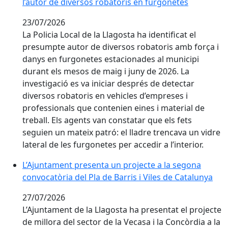
l’autor de diversos robatoris en furgonetes
23/07/2026
La Policia Local de la Llagosta ha identificat el
presumpte autor de diversos robatoris amb força i
danys en furgonetes estacionades al municipi
durant els mesos de maig i juny de 2026. La
investigació es va iniciar després de detectar
diversos robatoris en vehicles d’empreses i
professionals que contenien eines i material de
treball. Els agents van constatar que els fets
seguien un mateix patró: el lladre trencava un vidre
lateral de les furgonetes per accedir a l’interior.
L’Ajuntament presenta un projecte a la segona convoca
L’Ajuntament presenta un projecte a la segona
convocatòria del Pla de Barris i Viles de Catalunya
27/07/2026
L’Ajuntament de la Llagosta ha presentat el projecte
de millora del sector de la Vecasa i la Concòrdia a la