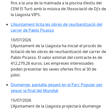
fins a la una de la matinada a la piscina d’estiu del
CEM El Turó amb la música de l’Associació de Dj’s de
la Llagosta VIPS.
L'Ajuntament licita les obres de reurbanització del ca
L'Ajuntament licita les obres de reurbanització del
carrer de Pablo Picasso
10/07/2026
L’Ajuntament de la Llagosta ha iniciat el procés de
licitació de les obres de reurbanització del carrer de
Pablo Picasso. El valor estimat del contracte és de
412.279,26 euros. Les empreses interessades
poden presentar les seves ofertes fins al 30 de
juliol.
Diumenge, pantalla gegant en el Parc Popular per segu
Diumenge, pantalla gegant en el Parc Popular per
seguir la final del Mundial
15/07/2026
L’Ajuntament de la Llagosta projectarà diumenge