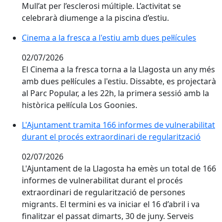
Mull’at per l’esclerosi múltiple. L’activitat se
celebrarà diumenge a la piscina d’estiu.
Cinema a la fresca a l'estiu amb dues pel·lícules
Cinema a la fresca a l'estiu amb dues pel·lícules
02/07/2026
El Cinema a la fresca torna a la Llagosta un any més
amb dues pel·lícules a l'estiu. Dissabte, es projectarà
al Parc Popular, a les 22h, la primera sessió amb la
històrica pel·lícula Los Goonies.
L'Ajuntament tramita 166 informes de vulnerabilitat
durant el procés extraordinari de regularització
02/07/2026
L'Ajuntament de la Llagosta ha emès un total de 166
informes de vulnerabilitat durant el procés
extraordinari de regularització de persones
migrants. El termini es va iniciar el 16 d’abril i va
finalitzar el passat dimarts, 30 de juny. Serveis