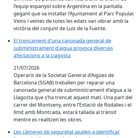
l’equip espanyol sobre Argentina en la pantalla
gegant que va instal·lar l’Ajuntament al Parc Popular.
Veïns i veïnes de totes les edats van vibrar amb la
victòria del conjunt de Luis de la Fuente.
El trencament d'una canonada general de subministra
El trencament d'una canonada general de
subministrament d'aigua provoca diverses
afectacions a la Llagosta
21/07/2026
Operaris de la Societat General d’Aigües de
Barcelona (SGAB) treballen per reparar una
canonada general de subministrament d’aigua a la
Llagosta que s’ha trencat aquest matí. Una part del
carrer del Montseny, entre l’Estació de Rodalies i el
límit amb Montcada, estarà tallada al trànsit
mentre es realitzen les obres.
Les càmeres de seguretat ajuden a identificar l’autor
Les càmeres de seguretat ajuden a identificar