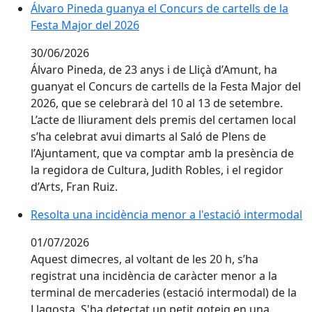
Álvaro Pineda guanya el Concurs de cartells de la Fes
Álvaro Pineda guanya el Concurs de cartells de la
Festa Major del 2026
30/06/2026
Álvaro Pineda, de 23 anys i de Lliçà d’Amunt, ha
guanyat el Concurs de cartells de la Festa Major del
2026, que se celebrarà del 10 al 13 de setembre.
L’acte de lliurament dels premis del certamen local
s’ha celebrat avui dimarts al Saló de Plens de
l’Ajuntament, que va comptar amb la presència de
la regidora de Cultura, Judith Robles, i el regidor
d’Arts, Fran Ruiz.
Resolta una incidència menor a l'estació intermodal
01/07/2026
Aquest dimecres, al voltant de les 20 h, s’ha
registrat una incidència de caràcter menor a la
terminal de mercaderies (estació intermodal) de la
Llagosta. S'ha detectat un petit goteig en una