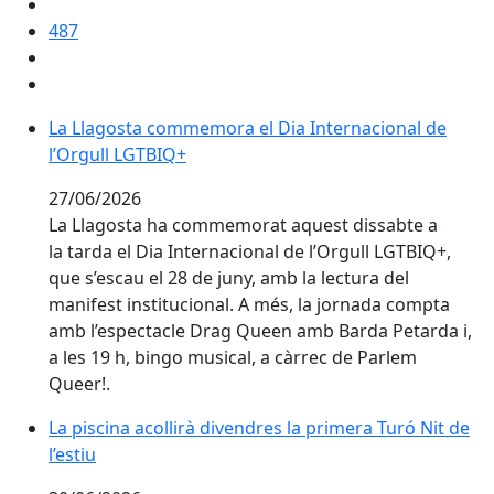
487
La Llagosta commemora el Dia Internacional de l’Org
La Llagosta commemora el Dia Internacional de
l’Orgull LGTBIQ+
27/06/2026
La Llagosta ha commemorat aquest dissabte a
la tarda el Dia Internacional de l’Orgull LGTBIQ+,
que s’escau el 28 de juny, amb la lectura del
manifest institucional. A més, la jornada compta
amb l’espectacle Drag Queen amb Barda Petarda i,
a les 19 h, bingo musical, a càrrec de Parlem
Queer!.
La piscina acollirà divendres la primera Turó Nit de l’e
La piscina acollirà divendres la primera Turó Nit de
l’estiu