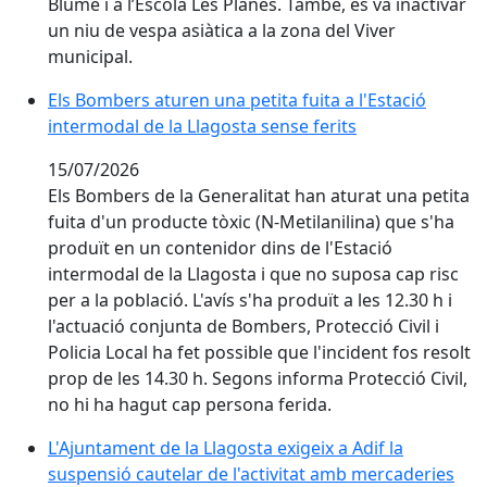
Blume i a l’Escola Les Planes. També, es va inactivar
un niu de vespa asiàtica a la zona del Viver
municipal.
Els Bombers aturen una petita fuita a l'Estació
intermodal de la Llagosta sense ferits
15/07/2026
Els Bombers de la Generalitat han aturat una petita
fuita d'un producte tòxic (N-Metilanilina) que s'ha
produït en un contenidor dins de l'Estació
intermodal de la Llagosta i que no suposa cap risc
per a la població. L'avís s'ha produït a les 12.30 h i
l'actuació conjunta de Bombers, Protecció Civil i
Policia Local ha fet possible que l'incident fos resolt
prop de les 14.30 h.
Segons informa Protecció Civil, 
no hi ha hagut cap persona ferida.
L'Ajuntament de la Llagosta exigeix a Adif la suspensi
L'Ajuntament de la Llagosta exigeix a Adif la
suspensió cautelar de l'activitat amb mercaderies