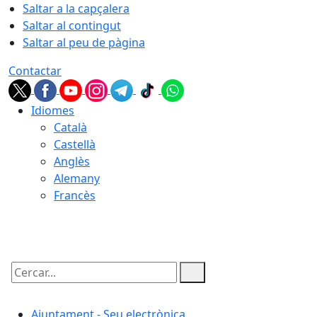
Saltar a la capçalera
Saltar al contingut
Saltar al peu de pàgina
Contactar
Idiomes
Català
Castellà
Anglès
Alemany
Francès
08.08.2026 | 06:35
Cercar:
Ajuntament - Seu electrònica