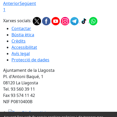
Anterior
Següent
1
Xarxes socials:
Contactar
Bústia ètica
Crèdits
Accessibilitat
Avís legal
Protecció de dades
Ajuntament de la Llagosta
Pl. d'Antoni Baqué, 1
08120 La Llagosta
Tel. 93 560 39 11
Fax 93 574 11 42
NIF P0810400B
Segell infoparticipa