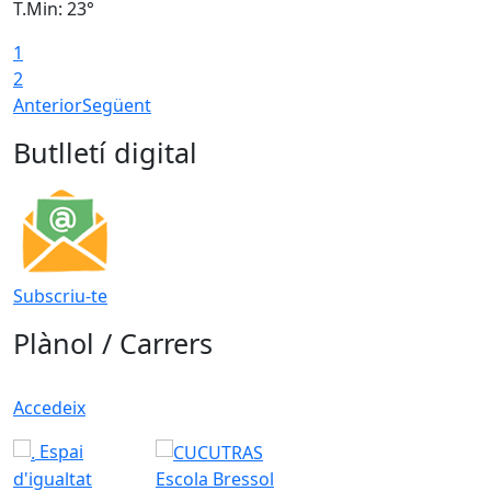
T.Min: 23°
T
1
2
Anterior
Següent
Butlletí digital
Subscriu-te
Plànol / Carrers
Accedeix
Espai
d'igualtat
Escola Bressol