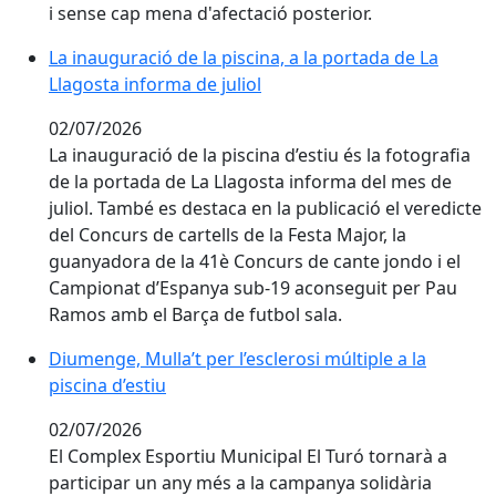
i sense cap mena d'afectació posterior.
La inauguració de la piscina, a la portada de La Llagos
La inauguració de la piscina, a la portada de La
Llagosta informa de juliol
02/07/2026
La inauguració de la piscina d’estiu és la fotografia
de la portada de La Llagosta informa del mes de
juliol. També es destaca en la publicació el veredicte
del Concurs de cartells de la Festa Major, la
guanyadora de la 41è Concurs de cante jondo i el
Campionat d’Espanya sub-19 aconseguit per Pau
Ramos amb el Barça de futbol sala.
Diumenge, Mulla’t per l’esclerosi múltiple a la piscina 
Diumenge, Mulla’t per l’esclerosi múltiple a la
piscina d’estiu
02/07/2026
El Complex Esportiu Municipal El Turó tornarà a
participar un any més a la campanya solidària