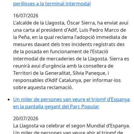
perilloses a la terminal intermodal
16/07/2026
L'alcalde de la Llagosta, Óscar Sierra, ha enviat avui
una carta al president d'Adif, Luis Pedro Marco de
la Peña, en la qual reclama l'adopció immediata de
mesures davant dels tres incidents registrats des
de la posada en funcionament de l’Estació
intermodal de mercaderies de la Llagosta. Sierra es
reunirà avui d’urgència amb la consellera de
Territori de la Generalitat, Sílvia Paneque, i
responsables d’Adif Catalunya, per informar-los
sobre aquesta reclamació.
Un miler de persones van veure el triomf d’Espanya e
Un miler de persones van veure el triomf d’Espanya
en la pantalla gegant del Parc Popular
20/07/2026
La Llagosta va celebrar el segon Mundial d’Espanya.
Un miler de persones van veure ahir el triomf de