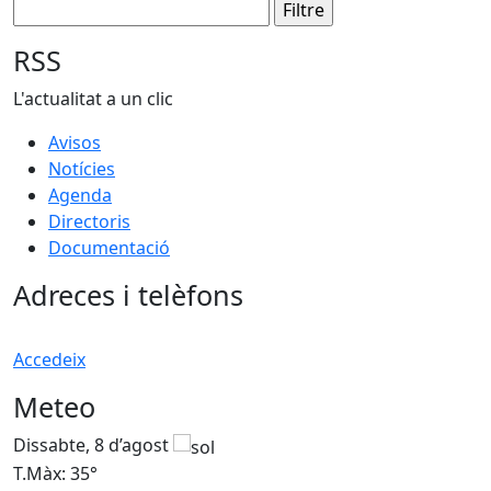
RSS
L'actualitat a un clic
Avisos
Notícies
Agenda
Directoris
Documentació
Adreces i telèfons
Accedeix
Meteo
Dissabte, 8 d’agost
D
T.Màx: 35°
T