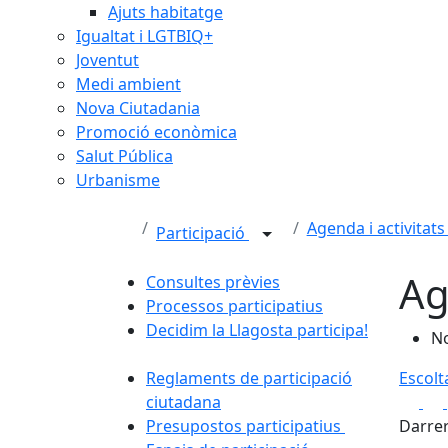
Ajuts habitatge
Igualtat i LGTBIQ+
Joventut
Medi ambient
Nova Ciutadania
Promoció econòmica
Salut Pública
Urbanisme
Agenda i activitats
Participació
Ag
Consultes prèvies
Processos participatius
Decidim la Llagosta participa!
No
Reglaments de participació
Escolt
Fa
ciutadana
Presupostos participatius
Darrer