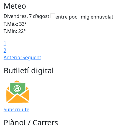
Meteo
Divendres, 7 d’agost
D
T.Màx: 33°
T
T.Min: 22°
T
1
2
Anterior
Següent
Butlletí digital
Subscriu-te
Plànol / Carrers