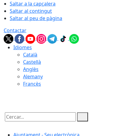
Saltar a la capçalera
Saltar al contingut
Saltar al peu de pàgina
Contactar
Idiomes
Català
Castellà
Anglès
Alemany
Francès
07.08.2026 | 08:29
Cercar:
Ajuntament - Seu electrònica