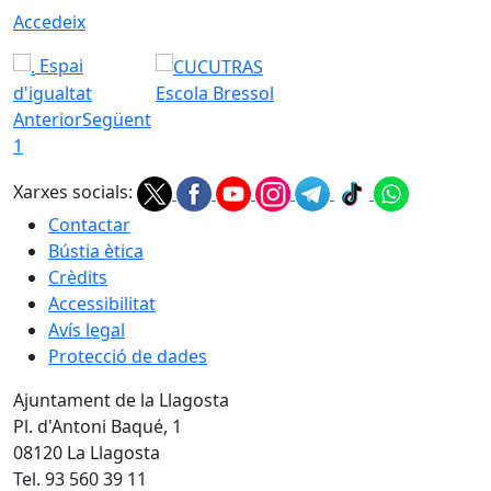
Accedeix
Espai
d'igualtat
Escola Bressol
Anterior
Següent
1
Xarxes socials:
Contactar
Bústia ètica
Crèdits
Accessibilitat
Avís legal
Protecció de dades
Ajuntament de la Llagosta
Pl. d'Antoni Baqué, 1
08120 La Llagosta
Tel. 93 560 39 11