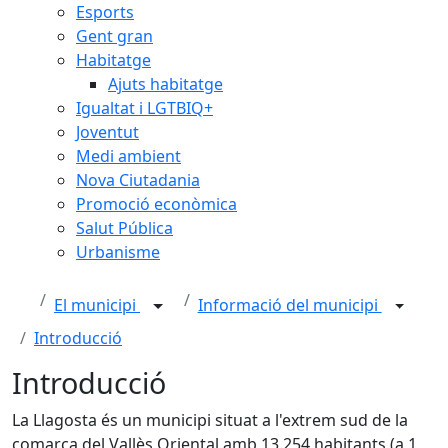
Esports
Gent gran
Habitatge
Ajuts habitatge
Igualtat i LGTBIQ+
Joventut
Medi ambient
Nova Ciutadania
Promoció econòmica
Salut Pública
Urbanisme
El municipi
Informació del municipi
Introducció
Introducció
La Llagosta és un municipi situat a l'extrem sud de la
comarca del Vallès Oriental amb 13.254 habitants (a 1