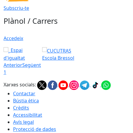
Subscriu-te
Plànol / Carrers
Accedeix
Espai
d'igualtat
Escola Bressol
Anterior
Següent
1
Xarxes socials:
Contactar
Bústia ètica
Crèdits
Accessibilitat
Avís legal
Protecció de dades