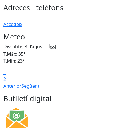
Adreces i telèfons
Accedeix
Meteo
Dissabte, 8 d’agost
D
T.Màx: 35°
T
T.Min: 23°
T
1
2
Anterior
Següent
Butlletí digital