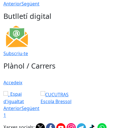
Anterior
Següent
Butlletí digital
Subscriu-te
Plànol / Carrers
Accedeix
Espai
d'igualtat
Escola Bressol
Anterior
Següent
1
Xarxes socials: