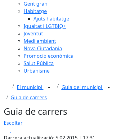
Gent gran
Habitatge
Ajuts habitatge
Igualtat i LGTBIQ+
Joventut
Medi ambient
Nova Ciutadania
Promoció econòmica
Salut Pública
Urbanisme
El municipi
Guia del municipi
Guia de carrers
Guia de carrers
Leaflet
| ©
OpenStreetMap
contributors
Escoltar
+
Facebook
X
−
Darrera actualització: 5.02.2015 | 17:31