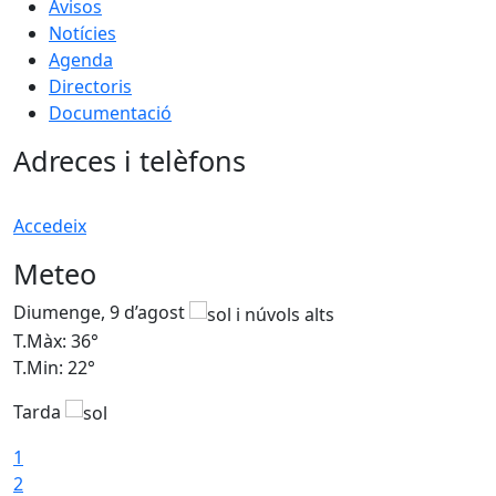
Avisos
Notícies
Agenda
Directoris
Documentació
Adreces i telèfons
Accedeix
Meteo
Diumenge, 9 d’agost
D
T.Màx: 36°
T
T.Min: 22°
T
Tarda
T
1
2