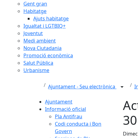
Gent gran
Habitatge
Ajuts habitatge
Igualtat i LGTBIQ+
Joventut
Medi ambient
Nova Ciutadania
Promoció econòmica
Salut Pública
Urbanisme
Ajuntament - Seu electrònica
I
Ac
Ajuntament
Informació oficial
30
Pla Antifrau
Codi conducta i Bon
Govern
Dimecr