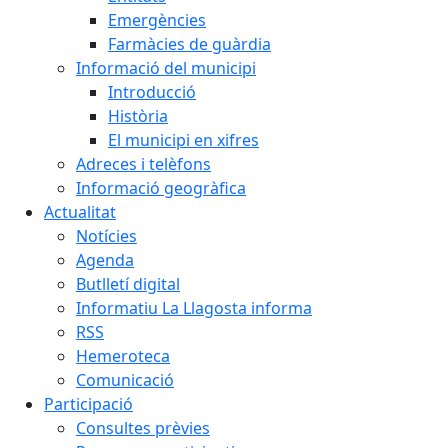
Emergències
Farmàcies de guàrdia
Informació del municipi
Introducció
Història
El municipi en xifres
Adreces i telèfons
Informació geogràfica
Actualitat
Notícies
Agenda
Butlletí digital
Informatiu La Llagosta informa
RSS
Hemeroteca
Comunicació
Participació
Consultes prèvies