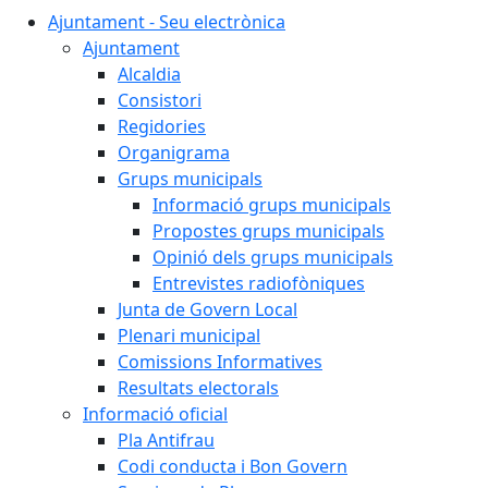
Ajuntament - Seu electrònica
Ajuntament
Alcaldia
Consistori
Regidories
Organigrama
Grups municipals
Informació grups municipals
Propostes grups municipals
Opinió dels grups municipals
Entrevistes radiofòniques
Junta de Govern Local
Plenari municipal
Comissions Informatives
Resultats electorals
Informació oficial
Pla Antifrau
Codi conducta i Bon Govern