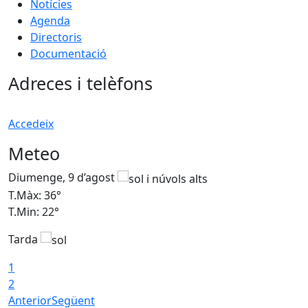
Notícies
Agenda
Directoris
Documentació
Adreces i telèfons
Accedeix
Meteo
Diumenge, 9 d’agost
D
T.Màx: 36°
T
T.Min: 22°
T
Tarda
T
1
2
Anterior
Següent