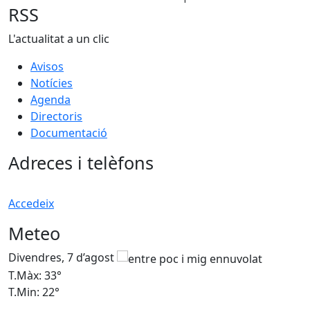
RSS
L'actualitat a un clic
Avisos
Notícies
Agenda
Directoris
Documentació
Adreces i telèfons
Accedeix
Meteo
Divendres, 7 d’agost
D
T.Màx: 33°
T
T.Min: 22°
T