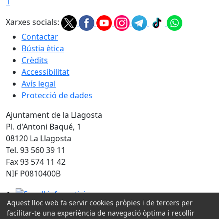
1
Xarxes socials:
Contactar
Bústia ètica
Crèdits
Accessibilitat
Avís legal
Protecció de dades
Ajuntament de la Llagosta
Pl. d'Antoni Baqué, 1
08120 La Llagosta
Tel. 93 560 39 11
Fax 93 574 11 42
NIF P0810400B
Segell infoparticipa
Aquest lloc web fa servir cookies pròpies i de tercers per
facilitar-te una experiència de navegació òptima i recollir
Amb la col·laboració de: