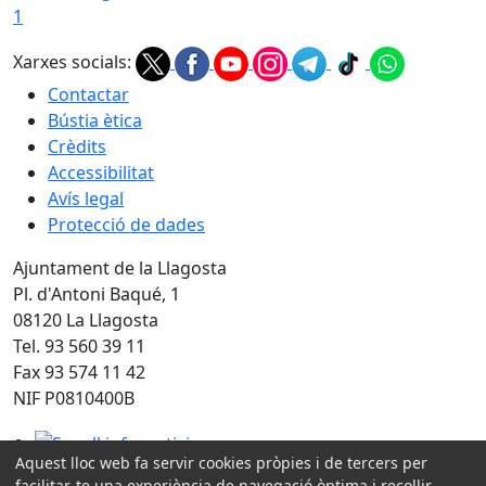
1
Xarxes socials:
Contactar
Bústia ètica
Crèdits
Accessibilitat
Avís legal
Protecció de dades
Ajuntament de la Llagosta
Pl. d'Antoni Baqué, 1
08120 La Llagosta
Tel. 93 560 39 11
Fax 93 574 11 42
NIF P0810400B
Segell infoparticipa
Aquest lloc web fa servir cookies pròpies i de tercers per
facilitar-te una experiència de navegació òptima i recollir