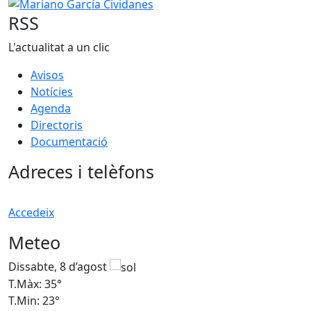
Mariano García Cividanes
RSS
L'actualitat a un clic
Avisos
Notícies
Agenda
Directoris
Documentació
Adreces i telèfons
Accedeix
Meteo
Dissabte, 8 d’agost
D
T.Màx: 35°
T
T.Min: 23°
T