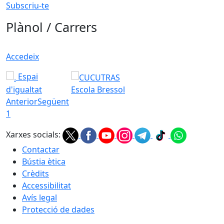
Subscriu-te
Plànol / Carrers
Accedeix
Espai
d'igualtat
Escola Bressol
Anterior
Següent
1
Xarxes socials:
Contactar
Bústia ètica
Crèdits
Accessibilitat
Avís legal
Protecció de dades