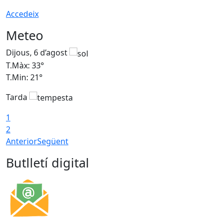
Accedeix
Meteo
Dijous, 6 d’agost
D
T.Màx: 33°
T
T.Min: 21°
T
Tarda
T
1
2
Anterior
Següent
Butlletí digital