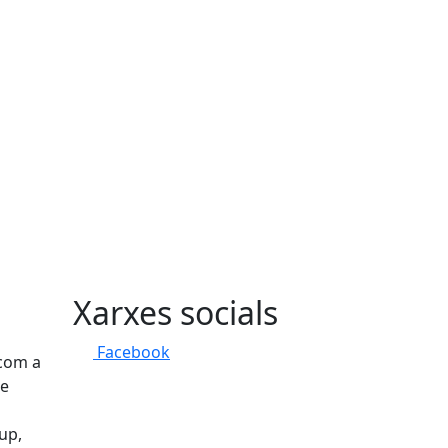
Xarxes socials
Facebook
 com a
re
up,