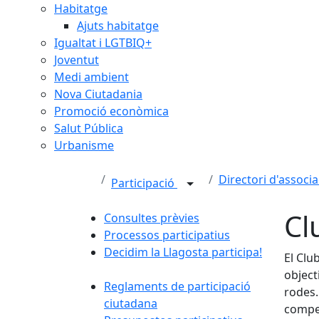
Habitatge
Ajuts habitatge
Igualtat i LGTBIQ+
Joventut
Medi ambient
Nova Ciutadania
Promoció econòmica
Salut Pública
Urbanisme
Directori d'associa
Participació
Cl
Consultes prèvies
Processos participatius
Decidim la Llagosta participa!
El Clu
object
Reglaments de participació
rodes.
ciutadana
compet