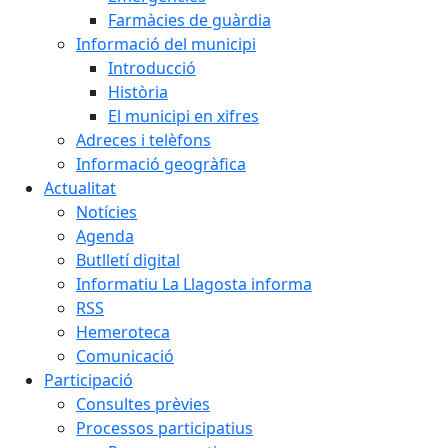
Farmàcies de guàrdia
Informació del municipi
Introducció
Història
El municipi en xifres
Adreces i telèfons
Informació geogràfica
Actualitat
Notícies
Agenda
Butlletí digital
Informatiu La Llagosta informa
RSS
Hemeroteca
Comunicació
Participació
Consultes prèvies
Processos participatius