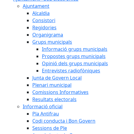
Ajuntament
Alcaldia
Consistori
Regidories
Organigrama
Grups municipals
Informació grups municipals
Propostes grups municipals
Opinió dels grups municipals
Entrevistes radiofòniques
Junta de Govern Local
Plenari municipal
Comissions Informatives
Resultats electorals
Informació oficial
Pla Antifrau
Codi conducta i Bon Govern
Sessions de Ple