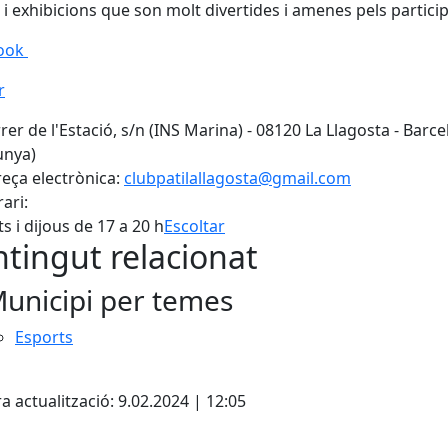
i exhibicions que son molt divertides i amenes pels partici
ook
r
rer de l'Estació, s/n (INS Marina) - 08120 La Llagosta - Barc
unya)
eça electrònica:
clubpatilallagosta@gmail.com
ari:
s i dijous de 17 a 20 h
Escoltar
tingut relacionat
unicipi per temes
Esports
cebook
X
a actualització: 9.02.2024 | 12:05