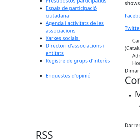
Presupostos participatius
shows 
Espais de participació
ciutadana
Faceb
Agenda i activitats de les
Twitte
associacions
Xarxes socials
Car
Directori d'associacions i
(Catal
entitats
Adr
Registre de grups d'interès
Hor
Dimart
Enquestes d'opinió
Con
M
Fa
Darrer
RSS