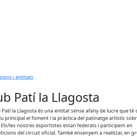
cions i entitats
ub Patí la Llagosta
b Patí la Llagosta és una entitat sense afany de lucre que té
iu principal el foment i la pràctica del patinatge artístic sob
 Els/les nostres esportistes estan federats i participem en
icions del circuit oficial. També ensenyem a realitzar, en gr