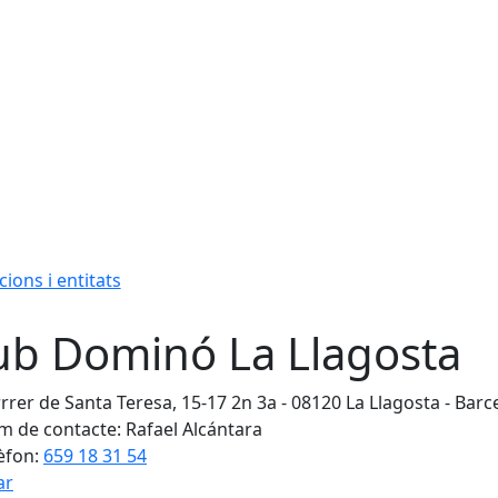
cions i entitats
ub Dominó La Llagosta
rrer de Santa Teresa, 15-17 2n 3a - 08120 La Llagosta - Barc
 de contacte: Rafael Alcántara
èfon:
659 18 31 54
ar