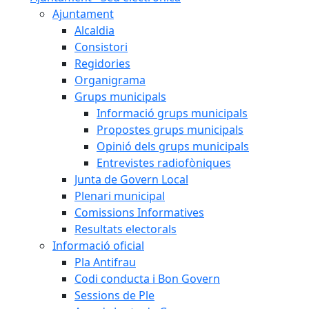
Ajuntament
Alcaldia
Consistori
Regidories
Organigrama
Grups municipals
Informació grups municipals
Propostes grups municipals
Opinió dels grups municipals
Entrevistes radiofòniques
Junta de Govern Local
Plenari municipal
Comissions Informatives
Resultats electorals
Informació oficial
Pla Antifrau
Codi conducta i Bon Govern
Sessions de Ple