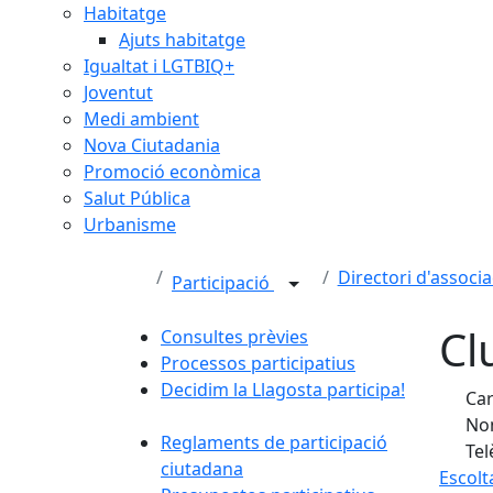
Habitatge
Ajuts habitatge
Igualtat i LGTBIQ+
Joventut
Medi ambient
Nova Ciutadania
Promoció econòmica
Salut Pública
Urbanisme
Directori d'associa
Participació
Cl
Consultes prèvies
Processos participatius
Decidim la Llagosta participa!
Car
Nom
Reglaments de participació
Tel
ciutadana
Escolt