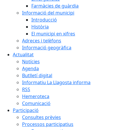
Farmàcies de guàrdia
Informació del municipi
Introducció
Història
El municipi en xifres
Adreces i telèfons
Informació geogràfica
Actualitat
Notícies
Agenda
Butlletí digital
Informatiu La Llagosta informa
RSS
Hemeroteca
Comunicació
Participació
Consultes prèvies
Processos participatius