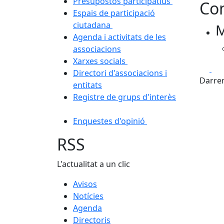
Presupostos participatius
Con
Espais de participació
ciutadana
M
Agenda i activitats de les
associacions
Xarxes socials
Fa
Directori d'associacions i
Darrer
entitats
Registre de grups d'interès
Enquestes d'opinió
RSS
L'actualitat a un clic
Avisos
Notícies
Agenda
Directoris