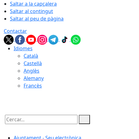
Saltar a la capçalera
Saltar al contingut
Saltar al peu de pàgina
Contactar
Idiomes
Català
Castellà
Anglès
Alemany
Francès
08.08.2026 | 09:29
Cercar:
Ajuntament - Seu electrònica