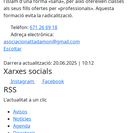
l'Islam d'una forma «sana», per això ofereixen classes
als seus fills ofertes per «professionals». Aquesta
formació evita la radicalització.
Telèfon:
671 26 69 18
Adreça electrònica:
asociacionattadamon@gmail.com
Escoltar
Facebook
X
Darrera actualització: 20.06.2025 | 10:12
Xarxes socials
Instagram
Facebook
RSS
L'actualitat a un clic
Avisos
Notícies
Agenda