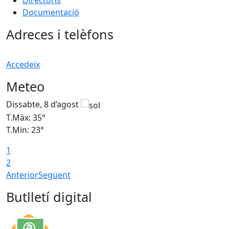
Directoris
Documentació
Adreces i telèfons
Accedeix
Meteo
Dissabte, 8 d’agost
D
T.Màx: 35°
T
T.Min: 23°
T
1
2
Anterior
Següent
Butlletí digital