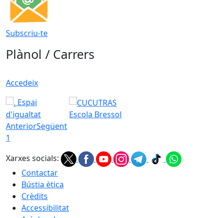
Subscriu-te
Plànol / Carrers
Accedeix
Espai
d'igualtat
Escola Bressol
Anterior
Següent
1
Xarxes socials:
Contactar
Bústia ètica
Crèdits
Accessibilitat