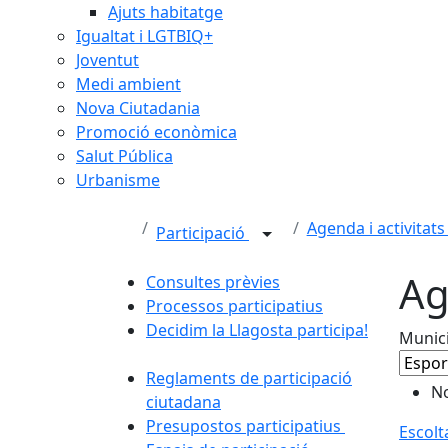
Ajuts habitatge
Igualtat i LGTBIQ+
Joventut
Medi ambient
Nova Ciutadania
Promoció econòmica
Salut Pública
Urbanisme
Agenda i activitats
Participació
Ag
Consultes prèvies
Processos participatius
Decidim la Llagosta participa!
Munici
Reglaments de participació
No
ciutadana
Presupostos participatius
Escolt