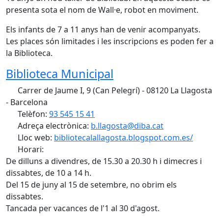
presenta sota el nom de Wall·e, robot en moviment.
Els infants de 7 a 11 anys han de venir acompanyats.
Les places són limitades i les inscripcions es poden fer a
la Biblioteca.
Biblioteca Municipal
Carrer de Jaume I, 9 (Can Pelegrí) - 08120 La Llagosta
- Barcelona
Telèfon:
93 545 15 41
Adreça electrònica:
b.llagosta@diba.cat
Lloc web:
bibliotecalallagosta.blogspot.com.es/
Horari:
De dilluns a divendres, de 15.30 a 20.30 h i dimecres i
dissabtes, de 10 a 14 h.
Del 15 de juny al 15 de setembre, no obrim els
dissabtes.
Tancada per vacances de l'1 al 30 d'agost.