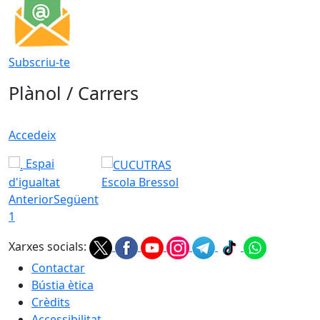
Subscriu-te
Plànol / Carrers
Accedeix
Espai
d'igualtat
Escola Bressol
Anterior
Següent
1
Xarxes socials:
Contactar
Bústia ètica
Crèdits
Accessibilitat