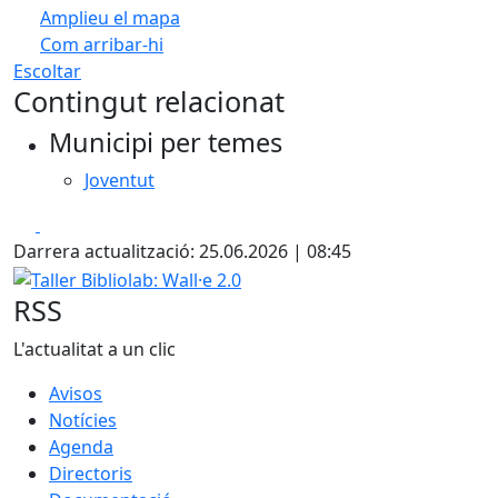
Amplieu el mapa
Com arribar-hi
Leaflet
| ©
OpenStreetMap
contributors
Escoltar
+
Contingut relacionat
−
Municipi per temes
Joventut
Facebook
X
Darrera actualització: 25.06.2026 | 08:45
Taller Bibliolab: Wall·e 2.0
RSS
L'actualitat a un clic
Avisos
Notícies
Agenda
Directoris