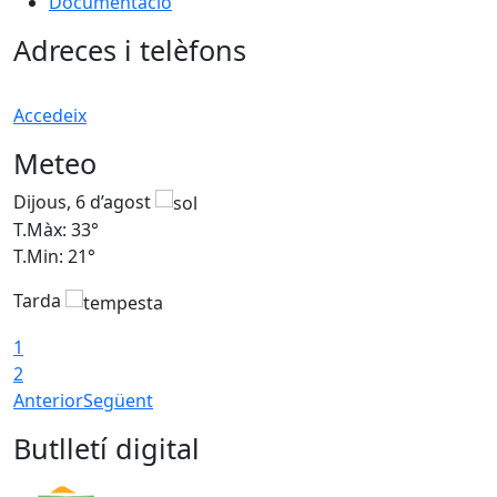
Documentació
Adreces i telèfons
Accedeix
Meteo
Dijous, 6 d’agost
D
T.Màx: 33°
T
T.Min: 21°
T
Tarda
T
1
2
Anterior
Següent
Butlletí digital