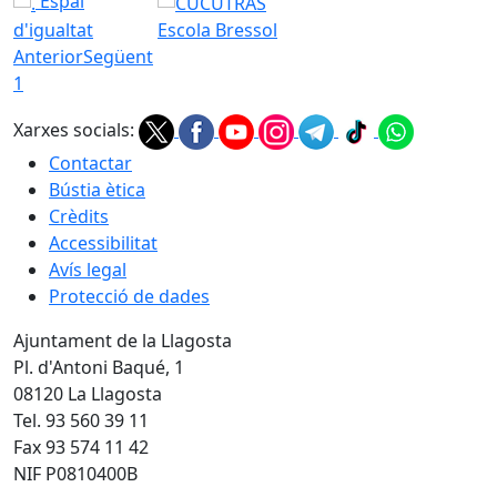
Espai
d'igualtat
Escola Bressol
Anterior
Següent
1
Xarxes socials:
Contactar
Bústia ètica
Crèdits
Accessibilitat
Avís legal
Protecció de dades
Ajuntament de la Llagosta
Pl. d'Antoni Baqué, 1
08120 La Llagosta
Tel. 93 560 39 11
Fax 93 574 11 42
NIF P0810400B