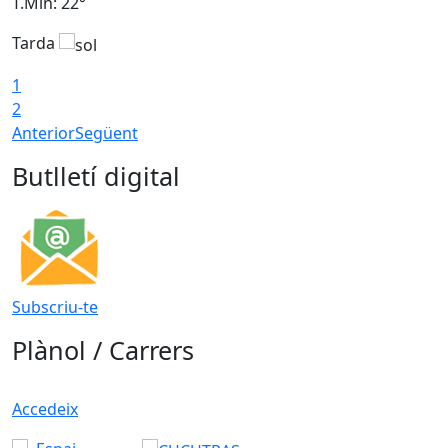
T.Min: 22°
T
Tarda
T
1
2
Anterior
Següent
Butlletí digital
Subscriu-te
Plànol / Carrers
Accedeix