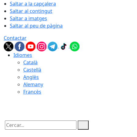
Saltar a la capçalera
Saltar al contingut
Saltar a imatges
Saltar al peu de pàgina
Contactar
Idiomes
Català
Castellà
Anglès
Alemany
Francès
09.08.2026 | 03:01
Cercar: