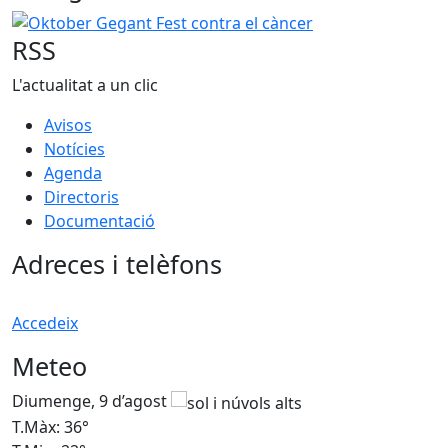
Oktober Gegant Fest contra el càncer
RSS
L'actualitat a un clic
Avisos
Notícies
Agenda
Directoris
Documentació
Adreces i telèfons
Accedeix
Meteo
Diumenge, 9 d’agost
D
T.Màx: 36°
T