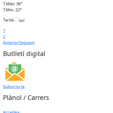
T.Màx: 36°
T
T.Min: 22°
T
Tarda
T
1
2
Anterior
Següent
Butlletí digital
Subscriu-te
Plànol / Carrers
Accedeix