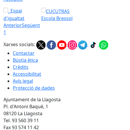
Espai
d'igualtat
Escola Bressol
Anterior
Següent
1
Xarxes socials:
Contactar
Bústia ètica
Crèdits
Accessibilitat
Avís legal
Protecció de dades
Ajuntament de la Llagosta
Pl. d'Antoni Baqué, 1
08120 La Llagosta
Tel. 93 560 39 11
Fax 93 574 11 42