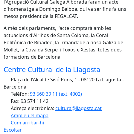
l'Agrupació Cultural Galega Alborada faran un acte
d'homenatge a Domingo Balboa, qui va ser fins fa uns
mesos president de la FEGALCAT.
A més dels parlaments, l'acte comptarà amb les
actuacions d'Airiños de Santa Coloma, la Coral
Polifónica de Ribadeo, la Irmandade a nosa Galiza de
Mollet, la Cova da Serpe i Toxos e Xestas, totes dues
formacions de Barcelona.
Centre Cultural de la Llagosta
Plaça de l'Alcalde Sisó Pons, 1 - 08120 La Llagosta -
Barcelona
Telèfon:
93 560 39 11 (ext. 4002)
Fax: 93 574 11 42
Adreça electrònica:
cultura@llagosta.cat
Amplieu el mapa
Com arribar-hi
Leaflet
| ©
OpenStreetMap
contributors
Escoltar