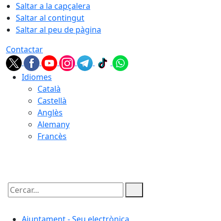
Saltar a la capçalera
Saltar al contingut
Saltar al peu de pàgina
Contactar
Idiomes
Català
Castellà
Anglès
Alemany
Francès
09.08.2026 | 10:54
Cercar:
Ajuntament - Seu electrònica