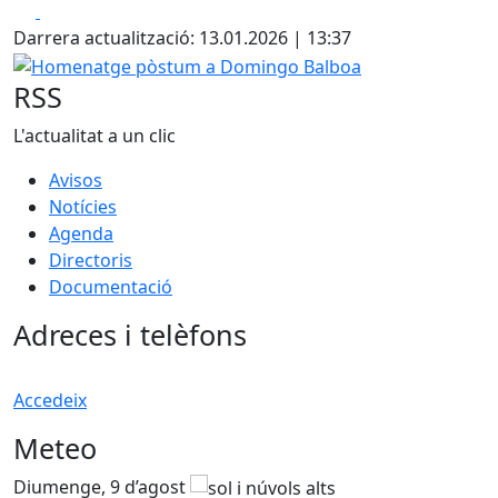
+
Facebook
X
−
Darrera actualització: 13.01.2026 | 13:37
Homenatge pòstum a Domingo Balboa
RSS
L'actualitat a un clic
Avisos
Notícies
Agenda
Directoris
Documentació
Adreces i telèfons
Accedeix
Meteo
Diumenge, 9 d’agost
D