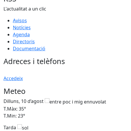
L'actualitat a un clic
Avisos
Notícies
Agenda
Directoris
Documentació
Adreces i telèfons
Accedeix
Meteo
Dilluns, 10 d’agost
D
T.Màx: 35°
T
T.Min: 23°
T
Tarda
T