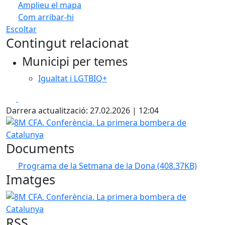
Amplieu el mapa
Com arribar-hi
Leaflet
| ©
OpenStreetMap
contributors
Escoltar
+
Contingut relacionat
−
Municipi per temes
Igualtat i LGTBIQ+
Facebook
X
Darrera actualització: 27.02.2026 | 12:04
8M CFA. Conferència. La primera bombera de Catalunya
Documents
Programa de la Setmana de la Dona
(408.37KB)
Imatges
8M CFA. Conferència. La primera bombera de Catalunya
RSS