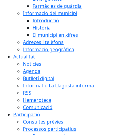
Farmàcies de guàrdia
Informació del municipi
Introducció
Història
El municipi en xifres
Adreces i telèfons
Informació geogràfica
Actualitat
Notícies
Agenda
Butlletí digital
Informatiu La Llagosta informa
RSS
Hemeroteca
Comunicació
Participació
Consultes prèvies
Processos participatius