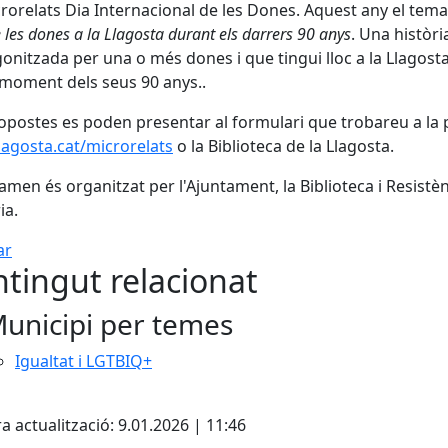
rorelats Dia Internacional de les Dones. Aquest any el tem
 les dones a la Llagosta durant els darrers 90 anys
. Una històri
onitzada per una o més dones i que tingui lloc a la Llagost
moment dels seus 90 anys..
opostes es poden presentar al formulari que trobareu a la
agosta.cat/microrelats
o la Biblioteca de la Llagosta.
tamen és organitzat per l'Ajuntament, la Biblioteca i Resistè
ia.
ar
tingut relacionat
unicipi per temes
Igualtat i LGTBIQ+
cebook
X
a actualització: 9.01.2026 | 11:46