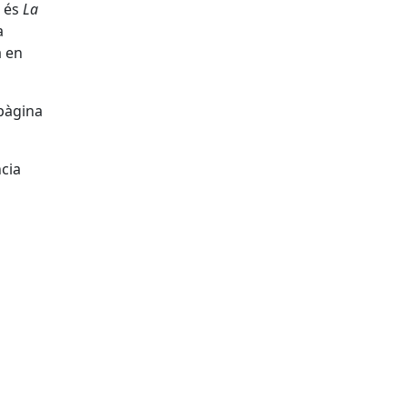
a és
La
a
a en
 pàgina
ncia