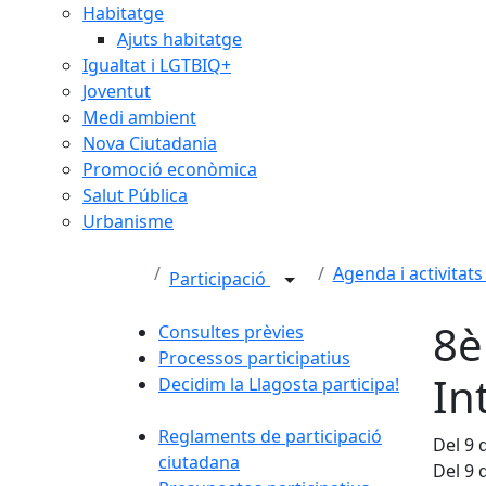
Habitatge
Ajuts habitatge
Igualtat i LGTBIQ+
Joventut
Medi ambient
Nova Ciutadania
Promoció econòmica
Salut Pública
Urbanisme
Agenda i activitats
Participació
8è
Consultes prèvies
Processos participatius
In
Decidim la Llagosta participa!
Reglaments de participació
Del 9 
ciutadana
Del 9 