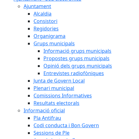
Ajuntament
Alcaldia
Consistori
Regidories
Organigrama
Grups municipals
Informació grups municipals
Propostes grups municipals
Opinió dels grups municipals
Entrevistes radiofòniques
Junta de Govern Local
Plenari municipal
Comissions Informatives
Resultats electorals
Informació oficial
Pla Antifrau
Codi conducta i Bon Govern
Sessions de Ple