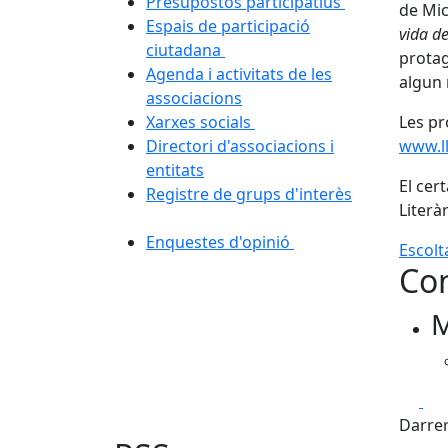
Presupostos participatius
de Mic
Espais de participació
vida de
ciutadana
protag
Agenda i activitats de les
algun 
associacions
Xarxes socials
Les pr
Directori d'associacions i
www.ll
entitats
El cer
Registre de grups d'interès
Literàr
Enquestes d'opinió
Escolt
Con
M
Fa
Darrer