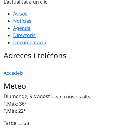
L'actualitat a un clic
Avisos
Notícies
Agenda
Directoris
Documentació
Adreces i telèfons
Accedeix
Meteo
Diumenge, 9 d’agost
D
T.Màx: 36°
T
T.Min: 22°
T
Tarda
T