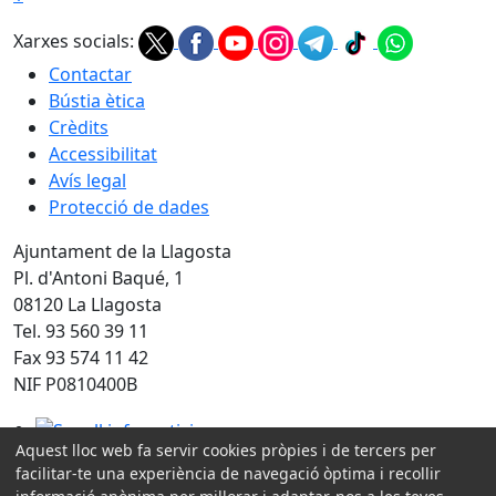
Xarxes socials:
Contactar
Bústia ètica
Crèdits
Accessibilitat
Avís legal
Protecció de dades
Ajuntament de la Llagosta
Pl. d'Antoni Baqué, 1
08120 La Llagosta
Tel. 93 560 39 11
Fax 93 574 11 42
NIF P0810400B
Segell infoparticipa
Aquest lloc web fa servir cookies pròpies i de tercers per
Amb la col·laboració de:
facilitar-te una experiència de navegació òptima i recollir