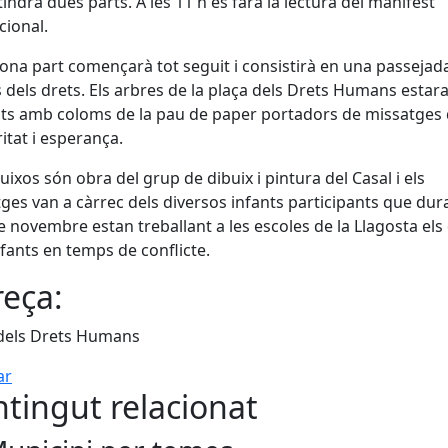
 tindrà dues parts. A les 11 h es farà la lectura del manifest
cional.
ona part començarà tot seguit i consistirà en una passejad
 dels drets. Els arbres de la plaça dels Drets Humans estar
ts amb coloms de la pau de paper portadors de missatges
ritat i esperança.
buixos són obra del grup de dibuix i pintura del Casal i els
ges van a càrrec dels diversos infants participants que dura
 novembre estan treballant a les escoles de la Llagosta els
nfants en temps de conflicte.
eça:
 dels Drets Humans
ar
tingut relacionat