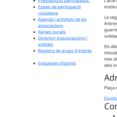
Presupostos participatius
L'acte
Espais de participació
institu
ciutadana
La seg
Agenda i activitats de les
Arbres
associacions
guarni
Xarxes socials
solida
Directori d'associacions i
entitats
Els di
Registre de grups d'interès
missat
mes de
Enquestes d'opinió
dels i
Adr
Plaça
Escolt
Con