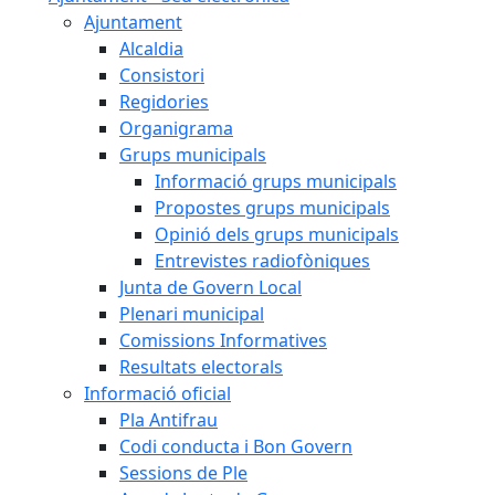
Ajuntament
Alcaldia
Consistori
Regidories
Organigrama
Grups municipals
Informació grups municipals
Propostes grups municipals
Opinió dels grups municipals
Entrevistes radiofòniques
Junta de Govern Local
Plenari municipal
Comissions Informatives
Resultats electorals
Informació oficial
Pla Antifrau
Codi conducta i Bon Govern
Sessions de Ple