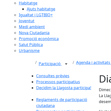
Habitatge
Ajuts habitatge
Igualtat i LGTBIQ+
Joventut
Medi ambient
Nova Ciutadania
Promoció econòmica
Salut Pública
Urbanisme
Agenda i activitats
Participació
Di
Consultes prèvies
Processos participatius
Decidim la Llagosta participa!
Dimecr
La Lla
Reglaments de participació
desem
ciutadana