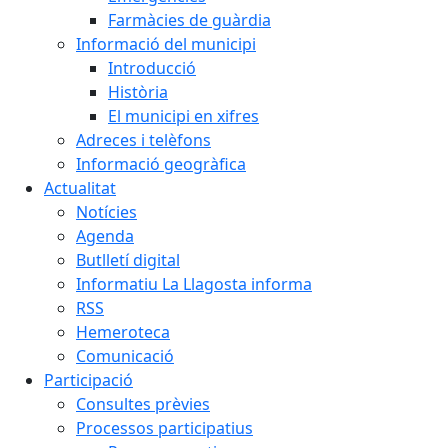
Farmàcies de guàrdia
Informació del municipi
Introducció
Història
El municipi en xifres
Adreces i telèfons
Informació geogràfica
Actualitat
Notícies
Agenda
Butlletí digital
Informatiu La Llagosta informa
RSS
Hemeroteca
Comunicació
Participació
Consultes prèvies
Processos participatius