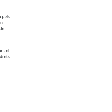
a pels
an
 de
nt el
 drets