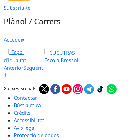
Subscriu-te
Plànol / Carrers
Accedeix
Espai
d'igualtat
Escola Bressol
Anterior
Següent
1
Xarxes socials:
Contactar
Bústia ètica
Crèdits
Accessibilitat
Avís legal
Protecció de dades