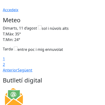
Accedeix
Meteo
Dimarts, 11 d’agost
D
T.Màx: 35°
T
T.Min: 24°
T
Tarda
T
1
2
Anterior
Següent
Butlletí digital