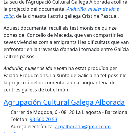
La seu de l'Agrupació Cultural Gallega Alborada acollirà
la projecció del documental
Anduriña, muller de ida e
volta
, de la cineasta i actriu gallega Cristina Pascual.
Aquest documental recull els testimonis de quinze
dones del Concello de Maceda, que van compartir les
seves vivències com a emigrants i les dificultats que van
enfrontar en la travessia d'anada i tornada entre Galícia
i altres països.
Anduriña, muller de ida e volta
ha estat produïda per
Faiado Produccions. La Xunta de Galícia ha fet possible
la projecció del documental a una cinquantena de
centres gallecs de tot el món.
Agrupación Cultural Galega Alborada
Carrer de Mogoda, 6 - 08120 La Llagosta - Barcelona
Telèfon:
93 560 70 53
Adreça electrònica:
acgalborada@gmail.com