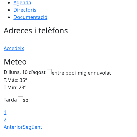
Agenda
Directoris
Documentació
Adreces i telèfons
Accedeix
Meteo
Dilluns, 10 d’agost
D
T.Màx: 35°
T
T.Min: 23°
T
Tarda
T
1
2
Anterior
Següent