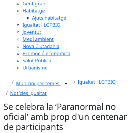
Gent gran
Habitatge
Ajuts habitatge
Igualtat i LGTBIQ+
Joventut
Medi ambient
Nova Ciutadania
Promoció econòmica
Salut Pública
Urbanisme
Igualtat i LGTBIQ+
Municipi per temes
Notícies igualtat
Se celebra la ‘Paranormal no
oficial' amb prop d'un centenar
de participants