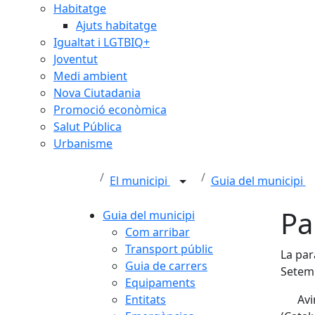
Habitatge
Ajuts habitatge
Igualtat i LGTBIQ+
Joventut
Medi ambient
Nova Ciutadania
Promoció econòmica
Salut Pública
Urbanisme
El municipi
Guia del municipi
Pa
Guia del municipi
Com arribar
Transport públic
La par
Guia de carrers
Setemb
Equipaments
Entitats
Avi