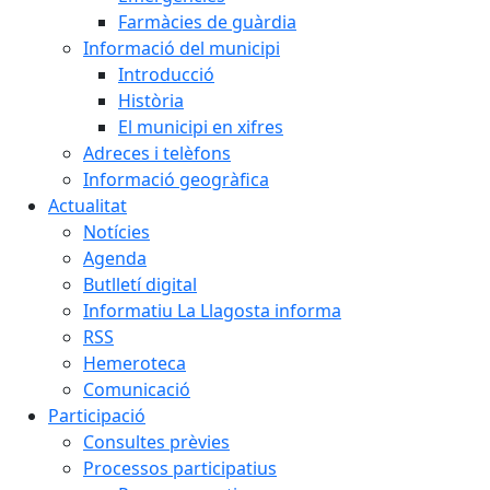
Farmàcies de guàrdia
Informació del municipi
Introducció
Història
El municipi en xifres
Adreces i telèfons
Informació geogràfica
Actualitat
Notícies
Agenda
Butlletí digital
Informatiu La Llagosta informa
RSS
Hemeroteca
Comunicació
Participació
Consultes prèvies
Processos participatius