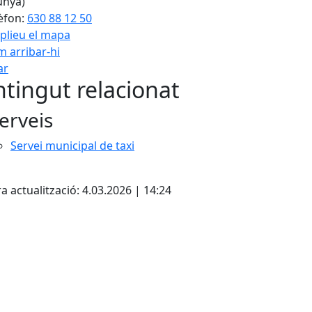
unya)
èfon:
630 88 12 50
plieu el mapa
 arribar-hi
Leaflet
| ©
OpenStreetMap
con
ar
tingut relacionat
erveis
Servei municipal de taxi
cebook
X
a actualització: 4.03.2026 | 14:24