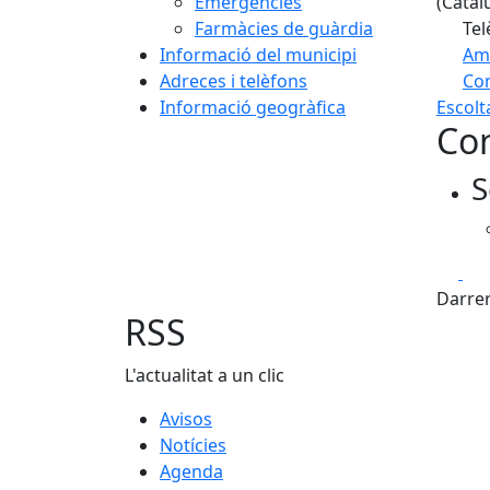
Emergències
(Catal
Farmàcies de guàrdia
Tel
Informació del municipi
Am
Adreces i telèfons
Com
Informació geogràfica
Escolt
+
Con
−
S
Fa
Darrer
RSS
L'actualitat a un clic
Avisos
Notícies
Agenda