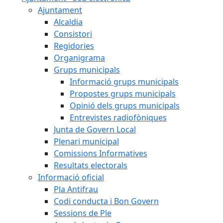
Ajuntament
Alcaldia
Consistori
Regidories
Organigrama
Grups municipals
Informació grups municipals
Propostes grups municipals
Opinió dels grups municipals
Entrevistes radiofòniques
Junta de Govern Local
Plenari municipal
Comissions Informatives
Resultats electorals
Informació oficial
Pla Antifrau
Codi conducta i Bon Govern
Sessions de Ple