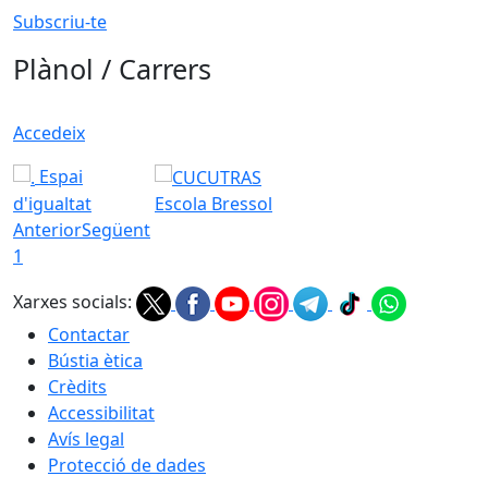
Subscriu-te
Plànol / Carrers
Accedeix
Espai
d'igualtat
Escola Bressol
Anterior
Següent
1
Xarxes socials:
Contactar
Bústia ètica
Crèdits
Accessibilitat
Avís legal
Protecció de dades