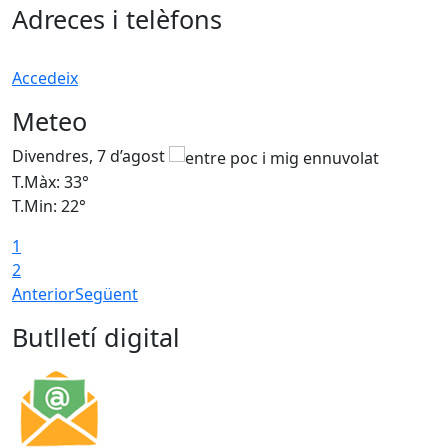
Adreces i telèfons
Accedeix
Meteo
Divendres, 7 d’agost
D
T.Màx: 33°
T
T.Min: 22°
T
1
2
Anterior
Següent
Butlletí digital