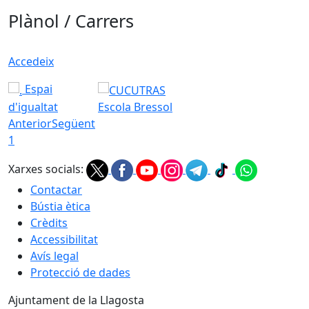
Plànol / Carrers
Accedeix
Espai
d'igualtat
Escola Bressol
Anterior
Següent
1
Xarxes socials:
Contactar
Bústia ètica
Crèdits
Accessibilitat
Avís legal
Protecció de dades
Ajuntament de la Llagosta