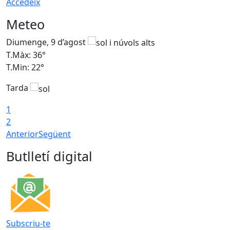
Accedeix
Meteo
Diumenge, 9 d’agost
D
T.Màx: 36°
T
T.Min: 22°
T
Tarda
T
1
2
Anterior
Següent
Butlletí digital
Subscriu-te