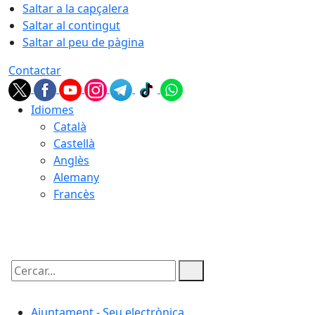
Saltar a la capçalera
Saltar al contingut
Saltar al peu de pàgina
Contactar
Idiomes
Català
Castellà
Anglès
Alemany
Francès
08.08.2026 | 13:26
Cercar:
Ajuntament - Seu electrònica