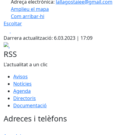
Adreça electrònica:
lallagostaiee@gmail.com
Amplieu el mapa
Com arribar-hi
Leaflet
| ©
OpenStreetMap
contributors
Escoltar
+
Facebook
X
−
Darrera actualització: 6.03.2023 | 17:09
.
RSS
L'actualitat a un clic
Avisos
Notícies
Agenda
Directoris
Documentació
Adreces i telèfons