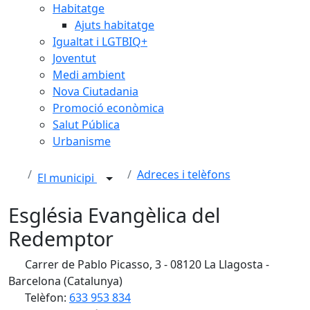
Habitatge
Ajuts habitatge
Igualtat i LGTBIQ+
Joventut
Medi ambient
Nova Ciutadania
Promoció econòmica
Salut Pública
Urbanisme
Adreces i telèfons
El municipi
Església Evangèlica del
Redemptor
Carrer de Pablo Picasso, 3 - 08120 La Llagosta -
Barcelona (Catalunya)
Telèfon:
633 953 834