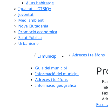
Ajuts habitatge
Igualtat i LGTBIQ+
Joventut
Medi ambient
Nova Ciutadania
Promoció econòmica
Salut Pública
Urbanisme
Adreces i telèfons
El municipi
Pr
Guia del municipi
Informació del municipi
Adreces i telèfons
Pas
Informació geogràfica
Tel
Fax
Adr
Escolt