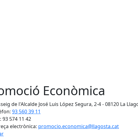
omoció Econòmica
seig de l'Alcalde José Luis López Segura, 2-4 - 08120 La Llag
èfon:
93 560 39 11
: 93 574 11 42
eça electrònica:
promocio.economica@llagosta.cat
ar