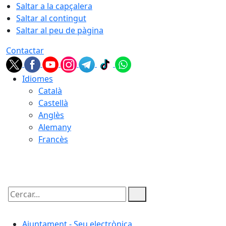
Saltar a la capçalera
Saltar al contingut
Saltar al peu de pàgina
Contactar
Idiomes
Català
Castellà
Anglès
Alemany
Francès
08.08.2026 | 21:10
Cercar:
Ajuntament - Seu electrònica