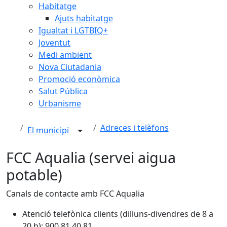
Habitatge
Ajuts habitatge
Igualtat i LGTBIQ+
Joventut
Medi ambient
Nova Ciutadania
Promoció econòmica
Salut Pública
Urbanisme
Adreces i telèfons
El municipi
FCC Aqualia (servei aigua
potable)
Canals de contacte amb FCC Aqualia
Atenció telefònica clients (dilluns-divendres de 8 a
20 h): 900 81 40 81