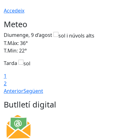
Accedeix
Meteo
Diumenge, 9 d’agost
D
T.Màx: 36°
T
T.Min: 22°
T
Tarda
T
1
2
Anterior
Següent
Butlletí digital