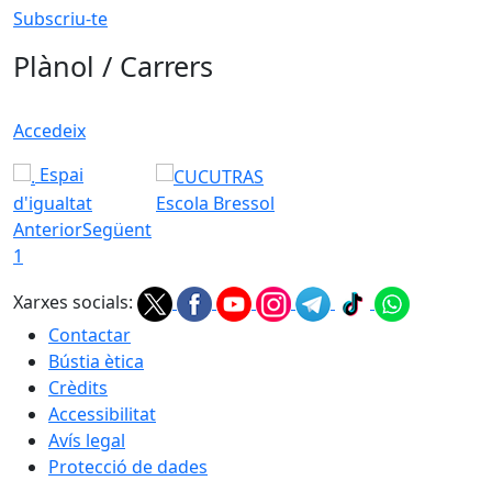
Subscriu-te
Plànol / Carrers
Accedeix
Espai
d'igualtat
Escola Bressol
Anterior
Següent
1
Xarxes socials:
Contactar
Bústia ètica
Crèdits
Accessibilitat
Avís legal
Protecció de dades