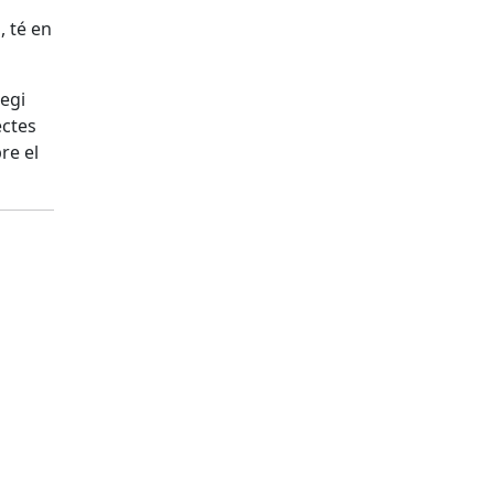
, té en
legi
ectes
re el