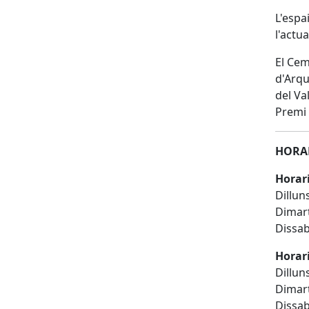
L'espa
l'actu
El Cem
d'Arqu
del Va
Premi 
HORA
Horari
Dillun
Dimart
Dissab
Horari
Dillun
Dimart
Dissab