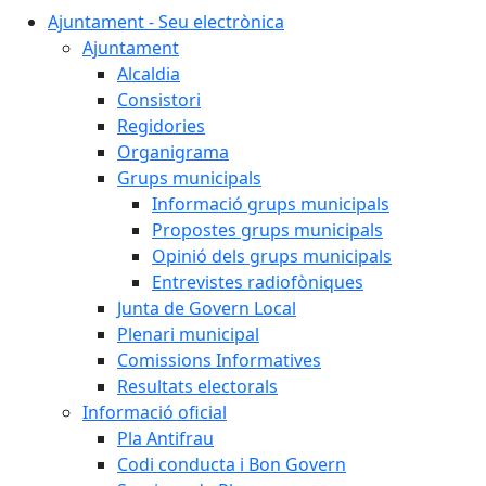
Ajuntament - Seu electrònica
Ajuntament
Alcaldia
Consistori
Regidories
Organigrama
Grups municipals
Informació grups municipals
Propostes grups municipals
Opinió dels grups municipals
Entrevistes radiofòniques
Junta de Govern Local
Plenari municipal
Comissions Informatives
Resultats electorals
Informació oficial
Pla Antifrau
Codi conducta i Bon Govern