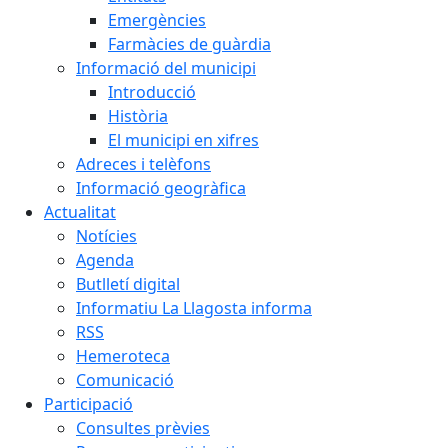
Emergències
Farmàcies de guàrdia
Informació del municipi
Introducció
Història
El municipi en xifres
Adreces i telèfons
Informació geogràfica
Actualitat
Notícies
Agenda
Butlletí digital
Informatiu La Llagosta informa
RSS
Hemeroteca
Comunicació
Participació
Consultes prèvies