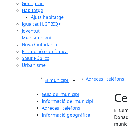
Gent gran
Habitatge
Ajuts habitatge
Igualtat i LGTBIQ+
Joventut
Medi ambient
Nova Ciutadania
Promoció econòmica
Salut Pública
Urbanisme
Adreces i telèfons
El municipi
Ce
Guia del municipi
Informació del municipi
Adreces i telèfons
El Cem
Informació geogràfica
Donade
munici