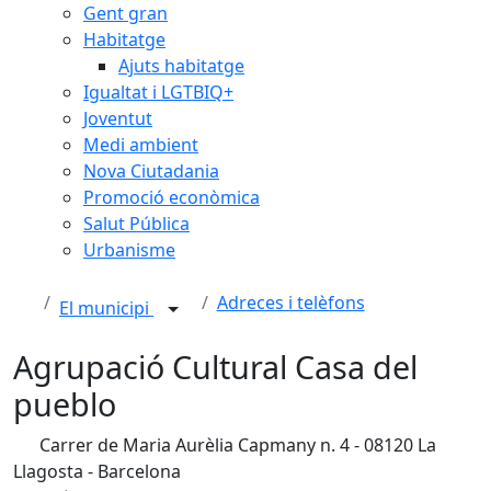
Gent gran
Habitatge
Ajuts habitatge
Igualtat i LGTBIQ+
Joventut
Medi ambient
Nova Ciutadania
Promoció econòmica
Salut Pública
Urbanisme
Adreces i telèfons
El municipi
Agrupació Cultural Casa del
pueblo
Carrer de Maria Aurèlia Capmany n. 4 - 08120 La
Llagosta - Barcelona