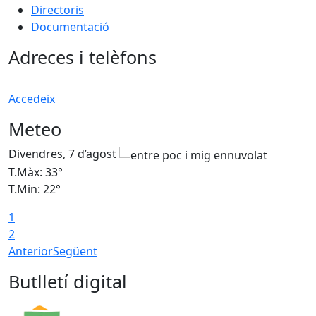
Directoris
Documentació
Adreces i telèfons
Accedeix
Meteo
Divendres, 7 d’agost
D
T.Màx: 33°
T
T.Min: 22°
T
1
2
Anterior
Següent
Butlletí digital