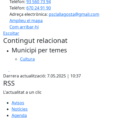
Telèfon:
93 560 73 94
Telèfon:
670 24 91 90
Adreça electrònica:
psclallagosta@gmail.com
Amplieu el mapa
Com arribar-hi
Leaflet
| ©
OpenStreetMap
contributors
Escoltar
+
Contingut relacionat
−
Municipi per temes
Cultura
Facebook
X
Darrera actualització: 7.05.2025 | 10:37
RSS
L'actualitat a un clic
Avisos
Notícies
Agenda