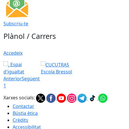
Subscriu-te
Plànol / Carrers
Accedeix
Espai
d'igualtat
Escola Bressol
Anterior
Següent
1
Xarxes socials:
Contactar
Bústia ètica
Crèdits
Accessibilitat