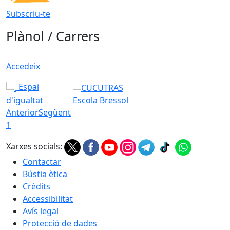
Subscriu-te
Plànol / Carrers
Accedeix
Espai
d'igualtat
Escola Bressol
Anterior
Següent
1
Xarxes socials:
Contactar
Bústia ètica
Crèdits
Accessibilitat
Avís legal
Protecció de dades