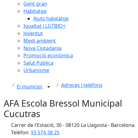
Gent gran
Habitatge
Ajuts habitatge
Igualtat i LGTBIQ+
Joventut
Medi ambient
Nova Ciutadania
Promoció econòmica
Salut Pública
Urbanisme
Adreces i telèfons
El municipi
AFA Escola Bressol Municipal
Cucutras
Carrer de l'Estació, 30 - 08120 La Llagosta - Barcelona
Telèfon:
93 574 38 25