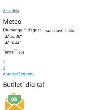
Accedeix
Meteo
Diumenge, 9 d’agost
D
T.Màx: 36°
T
T.Min: 22°
T
Tarda
T
1
2
Anterior
Següent
Butlletí digital