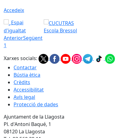
Accedeix
Espai
d'igualtat
Escola Bressol
Anterior
Següent
1
Xarxes socials:
Contactar
Bústia ètica
Crèdits
Accessibilitat
Avís legal
Protecció de dades
Ajuntament de la Llagosta
Pl. d'Antoni Baqué, 1
08120 La Llagosta