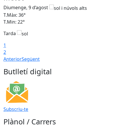
Diumenge, 9 d’agost
D
T.Màx: 36°
T
T.Min: 22°
T
Tarda
T
1
2
Anterior
Següent
Butlletí digital
Subscriu-te
Plànol / Carrers