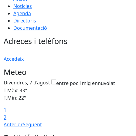
Notícies
Agenda
Directoris
Documentació
Adreces i telèfons
Accedeix
Meteo
Divendres, 7 d’agost
D
T.Màx: 33°
T
T.Min: 22°
T
1
2
Anterior
Següent