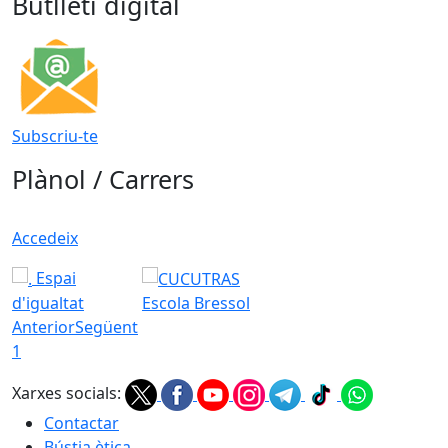
Butlletí digital
Subscriu-te
Plànol / Carrers
Accedeix
Espai
d'igualtat
Escola Bressol
Anterior
Següent
1
Xarxes socials:
Contactar
Bústia ètica