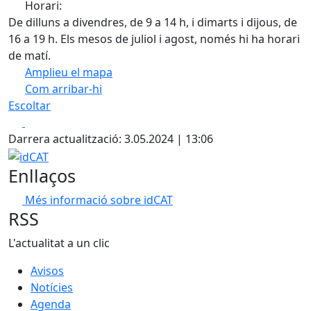
Horari:
De dilluns a divendres, de 9 a 14 h, i dimarts i dijous, de
16 a 19 h. Els mesos de juliol i agost, només hi ha horari
de matí.
Amplieu el mapa
Com arribar-hi
Leaflet
| ©
OpenStreetMap
contributors
Escoltar
+
Facebook
X
−
Darrera actualització: 3.05.2024 | 13:06
idCAT
Enllaços
Més informació sobre idCAT
RSS
L'actualitat a un clic
Avisos
Notícies
Agenda