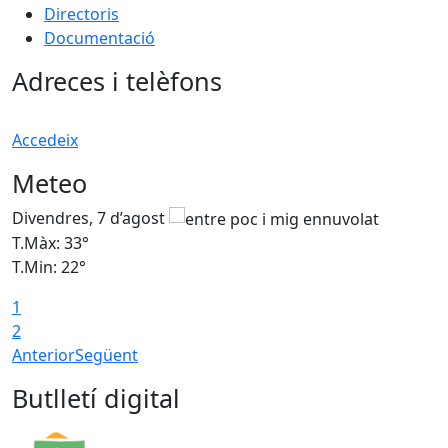
Directoris
Documentació
Adreces i telèfons
Accedeix
Meteo
Divendres, 7 d’agost
D
T.Màx: 33°
T
T.Min: 22°
T
1
2
Anterior
Següent
Butlletí digital