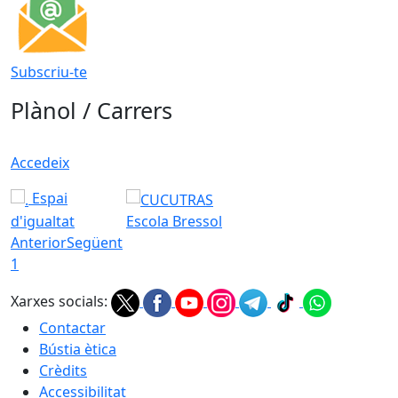
Subscriu-te
Plànol / Carrers
Accedeix
Espai
d'igualtat
Escola Bressol
Anterior
Següent
1
Xarxes socials:
Contactar
Bústia ètica
Crèdits
Accessibilitat