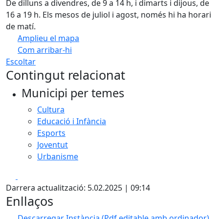
De dilluns a divendres, de 9 a 14 h, i dimarts i dijous, de
16 a 19 h. Els mesos de juliol i agost, només hi ha horari
de matí.
Amplieu el mapa
Com arribar-hi
Leaflet
| ©
OpenStreetMap
contributors
Escoltar
+
Contingut relacionat
−
Municipi per temes
Cultura
Educació i Infància
Esports
Joventut
Urbanisme
Facebook
X
Darrera actualització: 5.02.2025 | 09:14
Enllaços
Descarregar Instància (Pdf editable amb ordinador)