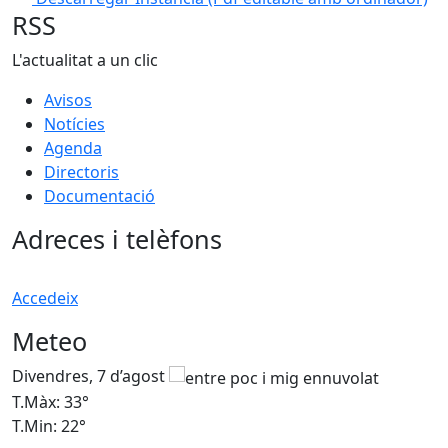
RSS
L'actualitat a un clic
Avisos
Notícies
Agenda
Directoris
Documentació
Adreces i telèfons
Accedeix
Meteo
Divendres, 7 d’agost
D
T.Màx: 33°
T
T.Min: 22°
T