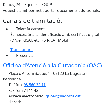
Dijous, 29 de gener de 2015
Aquest tràmit permet aportar documents addicionals.
Canals de tramitació:
Telemàticament
És necessària la identificació amb certificat digital
(DNIe, idCAT, etc..) o IdCAT Mòbil
Tramitar ara
Presencial
Oficina d'Atenció a la Ciutadania (OAC)
Plaça d'Antoni Baqué, 1 - 08120 La Llagosta -
Barcelona
Telèfon:
93 560 39 11
Fax: 93 574 11 42
Adreça electrònica:
llgt.oac@llagosta.cat
Horari: