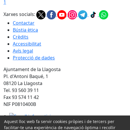
1
Xarxes socials:
Contactar
Bústia ètica
Crèdits
Accessibilitat
Avís legal
Protecció de dades
Ajuntament de la Llagosta
Pl. d'Antoni Baqué, 1
08120 La Llagosta
Tel. 93 560 39 11
Fax 93 574 11 42
NIF P0810400B
Segell infoparticipa
Aquest lloc web fa servir cookies pròpies i de tercers per
facilitar-te una experiència de navegació òptima i recollir
Amb la col·laboració de: