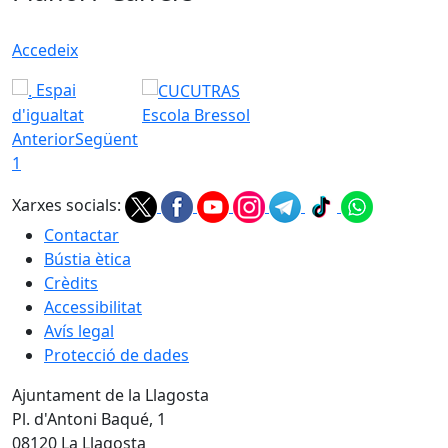
Accedeix
Espai
d'igualtat
Escola Bressol
Anterior
Següent
1
Xarxes socials:
Contactar
Bústia ètica
Crèdits
Accessibilitat
Avís legal
Protecció de dades
Ajuntament de la Llagosta
Pl. d'Antoni Baqué, 1
08120 La Llagosta