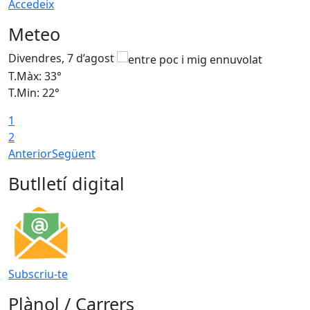
Accedeix
Meteo
Divendres, 7 d’agost
D
T.Màx: 33°
T
T.Min: 22°
T
1
2
Anterior
Següent
Butlletí digital
Subscriu-te
Plànol / Carrers