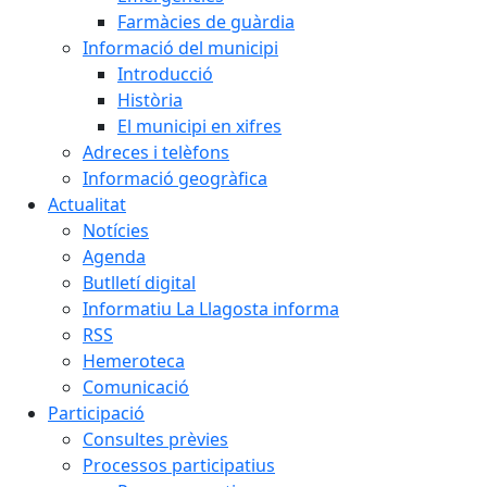
Farmàcies de guàrdia
Informació del municipi
Introducció
Història
El municipi en xifres
Adreces i telèfons
Informació geogràfica
Actualitat
Notícies
Agenda
Butlletí digital
Informatiu La Llagosta informa
RSS
Hemeroteca
Comunicació
Participació
Consultes prèvies
Processos participatius