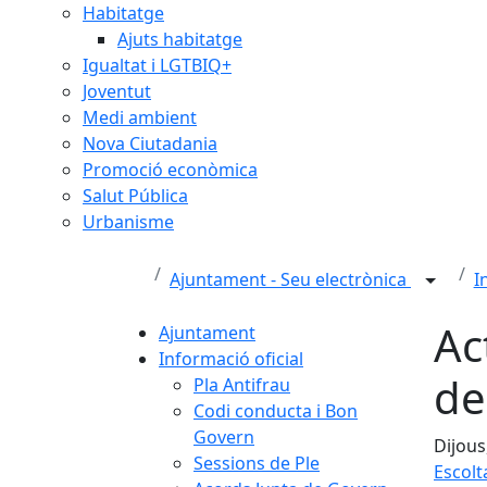
Habitatge
Ajuts habitatge
Igualtat i LGTBIQ+
Joventut
Medi ambient
Nova Ciutadania
Promoció econòmica
Salut Pública
Urbanisme
Ajuntament - Seu electrònica
I
Ac
Ajuntament
Informació oficial
de
Pla Antifrau
Codi conducta i Bon
Govern
Dijous
Sessions de Ple
Escolt