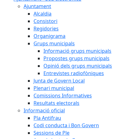
Ajuntament
Alcaldia
Consistori
Regidories
Organigrama
Grups municipals
Informació grups municipals
Propostes grups municipals
Opinió dels grups municipals
Entrevistes radiofòniques
Junta de Govern Local
Plenari municipal
Comissions Informatives
Resultats electorals
Informació oficial
Pla Antifrau
Codi conducta i Bon Govern
Sessions de Ple