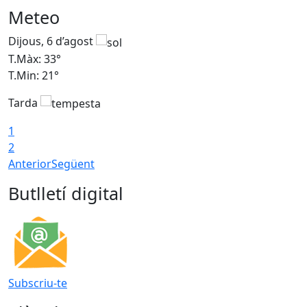
Meteo
Dijous, 6 d’agost
D
T.Màx: 33°
T
T.Min: 21°
T
Tarda
T
1
2
Anterior
Següent
Butlletí digital
Subscriu-te