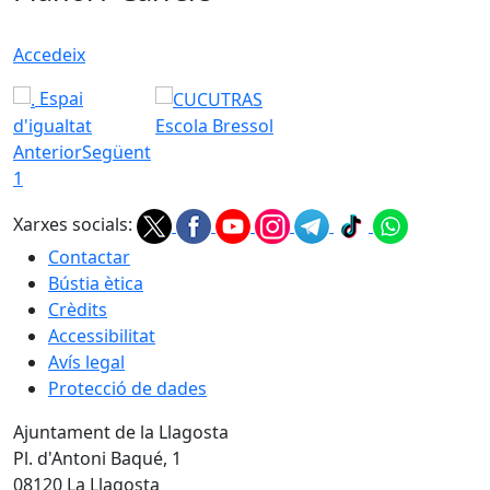
Accedeix
Espai
d'igualtat
Escola Bressol
Anterior
Següent
1
Xarxes socials:
Contactar
Bústia ètica
Crèdits
Accessibilitat
Avís legal
Protecció de dades
Ajuntament de la Llagosta
Pl. d'Antoni Baqué, 1
08120 La Llagosta