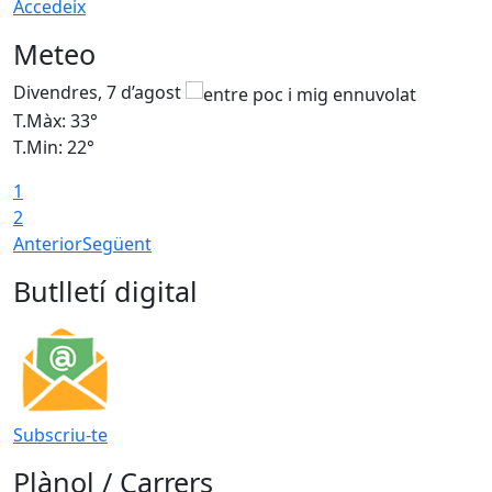
Accedeix
Meteo
Divendres, 7 d’agost
D
T.Màx: 33°
T
T.Min: 22°
T
1
2
Anterior
Següent
Butlletí digital
Subscriu-te
Plànol / Carrers