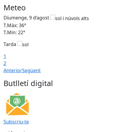
Meteo
Diumenge, 9 d’agost
D
T.Màx: 36°
T
T.Min: 22°
T
Tarda
T
1
2
Anterior
Següent
Butlletí digital
Subscriu-te