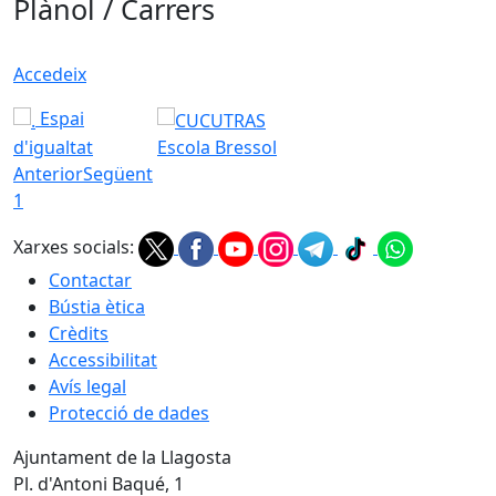
Plànol / Carrers
Accedeix
Espai
d'igualtat
Escola Bressol
Anterior
Següent
1
Xarxes socials:
Contactar
Bústia ètica
Crèdits
Accessibilitat
Avís legal
Protecció de dades
Ajuntament de la Llagosta
Pl. d'Antoni Baqué, 1