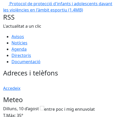
Protocol de protecció d'infants i adolescents davant
les violències en l'àmbit esportiu
(1.4MB)
RSS
L'actualitat a un clic
Avisos
Notícies
Agenda
Directoris
Documentació
Adreces i telèfons
Accedeix
Meteo
Dilluns, 10 d’agost
D
T.Màx: 35°
T