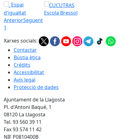
Espai
d'igualtat
Escola Bressol
Anterior
Següent
1
Xarxes socials:
Contactar
Bústia ètica
Crèdits
Accessibilitat
Avís legal
Protecció de dades
Ajuntament de la Llagosta
Pl. d'Antoni Baqué, 1
08120 La Llagosta
Tel. 93 560 39 11
Fax 93 574 11 42
NIF P0810400B