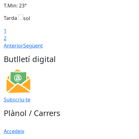
T.Min: 23°
T
Tarda
T
1
2
Anterior
Següent
Butlletí digital
Subscriu-te
Plànol / Carrers
Accedeix